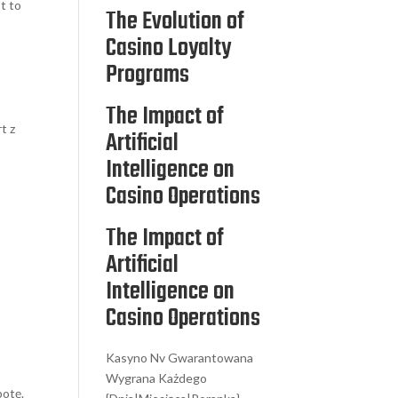
t to
The Evolution of
Casino Loyalty
Programs
The Impact of
t z
Artificial
Intelligence on
Casino Operations
The Impact of
Artificial
Intelligence on
Casino Operations
Kasyno Nv Gwarantowana
Wygrana Każdego
otę.