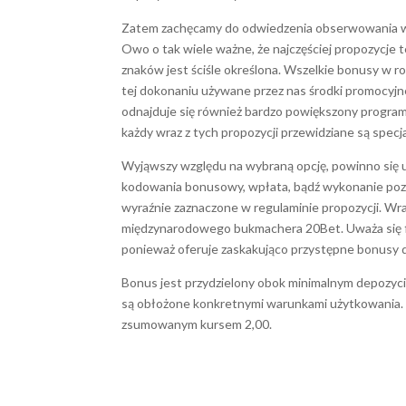
Zatem zachęcamy do odwiedzenia obserwowania ws
Owo o tak wiele ważne, że najczęściej propozycje
znaków jest ściśle określona. Wszelkie bonusy 
tej dokonaniu używane przez nas środki promocyj
odnajduje się również bardzo powiększony program 
każdy wraz z tych propozycji przewidziane są specja
Wyjąwszy względu na wybraną opcję, powinno się 
kodowania bonusowy, wpłata, bądź wykonanie pozo
wyraźnie zaznaczone w regulaminie propozycji. Wraz
międzynarodowego bukmachera 20Bet. Uważa się fit
ponieważ oferuje zaskakująco przystępne bonusy 
Bonus jest przydzielony obok minimalnym depozyc
są obłożone konkretnymi warunkami użytkowania.
zsumowanym kursem 2,00.