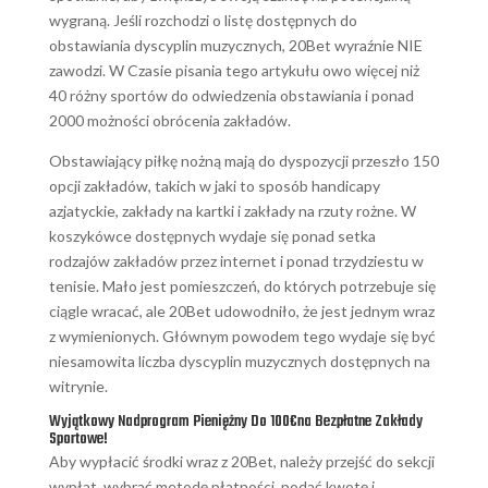
wygraną. Jeśli rozchodzi o listę dostępnych do
obstawiania dyscyplin muzycznych, 20Bet wyraźnie NIE
zawodzi. W Czasie pisania tego artykułu owo więcej niż
40 różny sportów do odwiedzenia obstawiania i ponad
2000 możności obrócenia zakładów.
Obstawiający piłkę nożną mają do dyspozycji przeszło 150
opcji zakładów, takich w jaki to sposób handicapy
azjatyckie, zakłady na kartki i zakłady na rzuty rożne. W
koszykówce dostępnych wydaje się ponad setka
rodzajów zakładów przez internet i ponad trzydziestu w
tenisie. Mało jest pomieszczeń, do których potrzebuje się
ciągle wracać, ale 20Bet udowodniło, że jest jednym wraz
z wymienionych. Głównym powodem tego wydaje się być
niesamowita liczba dyscyplin muzycznych dostępnych na
witrynie.
Wyjątkowy Nadprogram Pieniężny Do 100€na Bezpłatne Zakłady
Sportowe!
Aby wypłacić środki wraz z 20Bet, należy przejść do sekcji
wypłat, wybrać metodę płatności, podać kwotę i