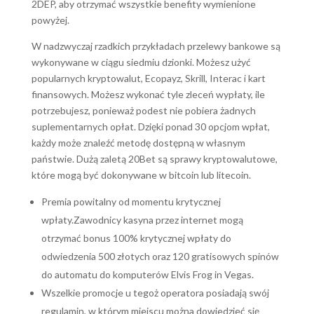
2DEP, aby otrzymać wszystkie benefity wymienione
powyżej.
W nadzwyczaj rzadkich przykładach przelewy bankowe są
wykonywane w ciągu siedmiu dzionki. Możesz użyć
popularnych kryptowalut, Ecopayz, Skrill, Interac i kart
finansowych. Możesz wykonać tyle zleceń wypłaty, ile
potrzebujesz, ponieważ podest nie pobiera żadnych
suplementarnych opłat. Dzięki ponad 30 opcjom wpłat,
każdy może znaleźć metodę dostępną w własnym
państwie. Dużą zaletą 20Bet są sprawy kryptowalutowe,
które mogą być dokonywane w bitcoin lub litecoin.
Premia powitalny od momentu krytycznej
wpłaty.Zawodnicy kasyna przez internet mogą
otrzymać bonus 100% krytycznej wpłaty do
odwiedzenia 500 złotych oraz 120 gratisowych spinów
do automatu do komputerów Elvis Frog in Vegas.
Wszelkie promocje u tegoż operatora posiadają swój
regulamin, w którym miejscu można dowiedzieć się