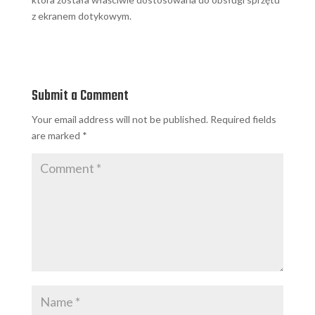
z ekranem dotykowym.
Submit a Comment
Your email address will not be published.
Required fields
are marked
*