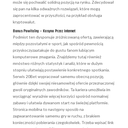
może się pochwalić solidną pozycją na rynku. Zdecydował
się pan na kilka odważnych rozwiązań, które mogą
zaprocentować w przyszłości, na przykład obsługa
kryptowalut.
Bonus Powitalny – Kasyno Przez Internet
Podmiot ten dysponuje zróżnicowaną ofertą, zawierającą
między pozostałymi e-sport, jak spośród pewnością
przyskoczyzaatakuje do gustu fanom lubiącym
komputerowe zmagania. Znajdziemy tutaj również
mnóstwo różnych statystyk i analiz, które w dużym
stopniu ułatwiają postawienie konkretnego spotkania.
Serwis 20Bet wypracował samemu obecną pozycję,
głównie dzięki swojej niesamowitej ofercie przeznaczonej
gwoli oryginalnych zawodników. Ta kariera umożliwia im
wyciągnąć wyraźnie więcej korzyści spośród normalnej
zabawy i ułatwia dywanom start na świeżej platformie.
Stronica mobilna to następny sposób na
zagwarantowanie samemu gry w ruchu, z brakiem
konieczności pobierania czegokolwiek. Trzeba wpisać link