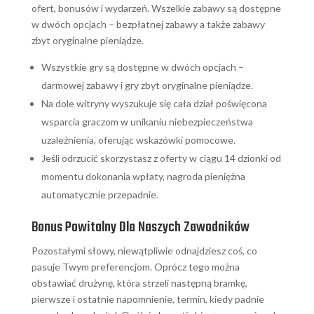
ofert, bonusów i wydarzeń. Wszelkie zabawy są dostępne
w dwóch opcjach – bezpłatnej zabawy a także zabawy
zbyt oryginalne pieniądze.
Wszystkie gry są dostępne w dwóch opcjach –
darmowej zabawy i gry zbyt oryginalne pieniądze.
Na dole witryny wyszukuje się cała dział poświęcona
wsparcia graczom w unikaniu niebezpieczeństwa
uzależnienia, oferując wskazówki pomocowe.
Jeśli odrzucić skorzystasz z oferty w ciągu 14 dzionki od
momentu dokonania wpłaty, nagroda pieniężna
automatycznie przepadnie.
Bonus Powitalny Dla Naszych Zawodników
Pozostałymi słowy, niewątpliwie odnajdziesz coś, co
pasuje Twym preferencjom. Oprócz tego można
obstawiać drużynę, która strzeli następną bramkę,
pierwsze i ostatnie napomnienie, termin, kiedy padnie