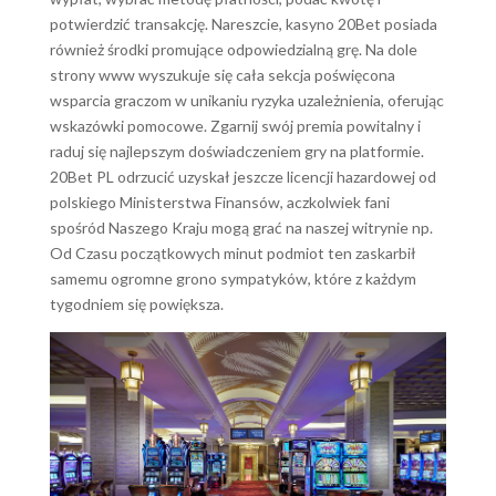
potwierdzić transakcję. Nareszcie, kasyno 20Bet posiada
również środki promujące odpowiedzialną grę. Na dole
strony www wyszukuje się cała sekcja poświęcona
wsparcia graczom w unikaniu ryzyka uzależnienia, oferując
wskazówki pomocowe. Zgarnij swój premia powitalny i
raduj się najlepszym doświadczeniem gry na platformie.
20Bet PL odrzucić uzyskał jeszcze licencji hazardowej od
polskiego Ministerstwa Finansów, aczkolwiek fani
spośród Naszego Kraju mogą grać na naszej witrynie np.
Od Czasu początkowych minut podmiot ten zaskarbił
samemu ogromne grono sympatyków, które z każdym
tygodniem się powiększa.