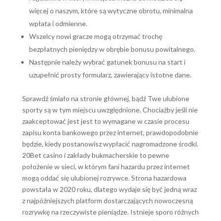
więcej o naszym, które są wytyczne obrotu, minimalna
wpłata i odmienne.
Wszelcy nowi gracze mogą otrzymać trochę
bezpłatnych pieniędzy w obrębie bonusu powitalnego.
Następnie należy wybrać gatunek bonusu na start i
uzupełnić prosty formularz, zawierający istotne dane.
Sprawdź śmiało na stronie głównej, bądź Twe ulubione
sporty są w tym miejscu uwzględnione. Chociażby jeśli nie
zaakceptować jest jest to wymagane w czasie procesu
zapisu konta bankowego przez internet, prawdopodobnie
będzie, kiedy postanowisz wypłacić nagromadzone środki.
20Bet casino i zakłady bukmacherskie to pewne
położenie w sieci, w którym fani hazardu przez internet
mogą oddać się ulubionej rozrywce. Strona hazardowa
powstała w 2020 roku, dlatego wydaje się być jedną wraz
z najpóźniejszych platform dostarczających nowoczesną
rozrywkę na rzeczywiste pieniądze. Istnieje sporo różnych