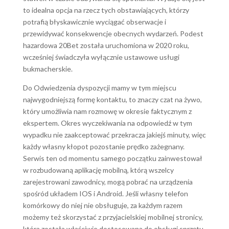
to idealna opcja na rzecz tych obstawiających, którzy
potrafią błyskawicznie wyciągać obserwacje i
przewidywać konsekwencje obecnych wydarzeń. Podest
hazardowa 20Bet została uruchomiona w 2020 roku,
wcześniej świadczyła wyłącznie ustawowe usługi
bukmacherskie.
Do Odwiedzenia dyspozycji mamy w tym miejscu
najwygodniejszą formę kontaktu, to znaczy czat na żywo,
który umożliwia nam rozmowę w okresie faktycznym z
ekspertem. Okres wyczekiwania na odpowiedź w tym
wypadku nie zaakceptować przekracza jakiejś minuty, więc
każdy własny kłopot pozostanie prędko zażegnany.
Serwis ten od momentu samego początku zainwestował
w rozbudowaną aplikację mobilną, którą wszelcy
zarejestrowani zawodnicy, mogą pobrać na urządzenia
spośród układem IOS i Android. Jeśli własny telefon
komórkowy do niej nie obsługuje, za każdym razem
możemy też skorzystać z przyjacielskiej mobilnej stronicy,
która została właściwie dostosowana do obsługi sprzętu