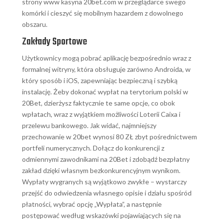
strony www kasyna 20bet.com w przeglądarce swego
komórki i cieszyć się mobilnym hazardem z dowolnego
obszaru.
Zakłady Sportowe
Użytkownicy mogą pobrać aplikację bezpośrednio wraz z
formalnej witryny, która obsługuje zarówno Androida, w
który sposób i iOS, zapewniając bezpieczną i szybką
instalację. Żeby dokonać wypłat na terytorium polski w
20Bet, dzierżysz faktycznie te same opcje, co obok
wpłatach, wraz z wyjątkiem możliwości Loterii Caixa i
przelewu bankowego. Jak widać, najmniejszy
przechowanie w 20bet wynosi 80 ZŁ zbyt pośrednictwem
portfeli numerycznych. Dołącz do konkurencji z
odmiennymi zawodnikami na 20Bet i zdobądź bezpłatny
zakład dzięki własnym bezkonkurencyjnym wynikom.
Wypłaty wygranych są wyjątkowo zwykłe – wystarczy
przejść do odwiedzenia własnego opisie i działu spośród
płatności, wybrać opcję „Wypłata”, a następnie
postępować według wskazówki pojawiających się na