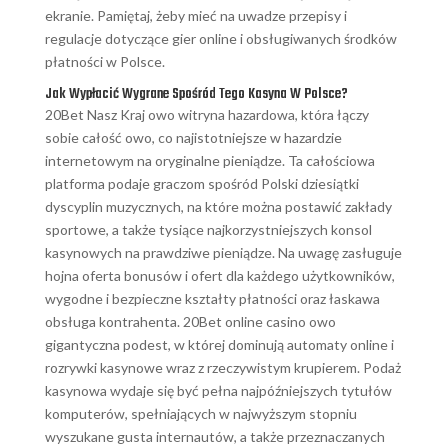
ekranie. Pamiętaj, żeby mieć na uwadze przepisy i
regulacje dotyczące gier online i obsługiwanych środków
płatności w Polsce.
Jak Wypłacić Wygrane Spośród Tego Kasyna W Polsce?
20Bet Nasz Kraj owo witryna hazardowa, która łączy
sobie całość owo, co najistotniejsze w hazardzie
internetowym na oryginalne pieniądze. Ta całościowa
platforma podaje graczom spośród Polski dziesiątki
dyscyplin muzycznych, na które można postawić zakłady
sportowe, a także tysiące najkorzystniejszych konsol
kasynowych na prawdziwe pieniądze. Na uwagę zasługuje
hojna oferta bonusów i ofert dla każdego użytkowników,
wygodne i bezpieczne kształty płatności oraz łaskawa
obsługa kontrahenta. 20Bet online casino owo
gigantyczna podest, w której dominują automaty online i
rozrywki kasynowe wraz z rzeczywistym krupierem. Podaż
kasynowa wydaje się być pełna najpóźniejszych tytułów
komputerów, spełniających w najwyższym stopniu
wyszukane gusta internautów, a także przeznaczanych