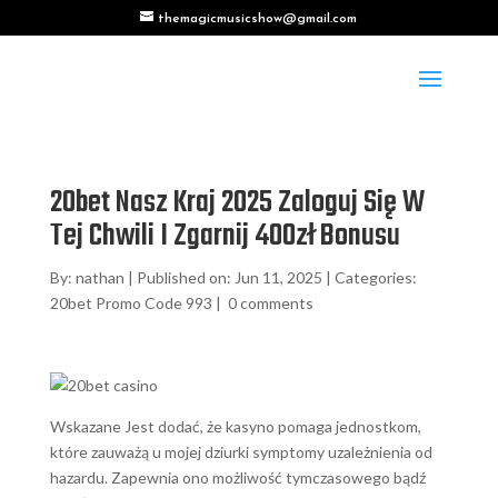
themagicmusicshow@gmail.com
20bet Nasz Kraj 2025 Zaloguj Się W
Tej Chwili I Zgarnij 400zł Bonusu
By:
nathan
|
Published on: Jun 11, 2025
|
Categories:
20bet Promo Code 993
|
0 comments
Wskazane Jest dodać, że kasyno pomaga jednostkom,
które zauważą u mojej dziurki symptomy uzależnienia od
hazardu. Zapewnia ono możliwość tymczasowego bądź