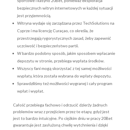
sportowe i kasyno 20Bet, ponieważ eksploracja
bezpiecznych witryn internetowych w każdej sytuacji
jest przyjemnością.
Witryna wydaje się zarządzana przez TechSolutions na
Cyprze i ma licencję Curaçao, co określa, że
przestrzegają rygorystycznych zasad, żeby zapewnić
uczciwość i bezpieczeństwo partii.
W bardzo podobny sposób, jakim sposobem wpłacanie
depozytu w stronie, przebiega wypłata środków.
Wszyscy fani mogą skorzystać z tej samej możliwości
wypłaty, która została wybrana do wpłaty depozytu.
Sprawdziliśmy też możliwości wygranej i cały program
wpłat i wypłat.
Całość przebiega fachowo i odrzucić dzierży żadnych
problemów wraz z przejściem przez te etapy, gdyż jest
jest to bardzo intuicyjne. Po ciężkim dniu w pracy 20Bet
gwarantuje jest zasłużoną chwilę wytchnienia i dzięki