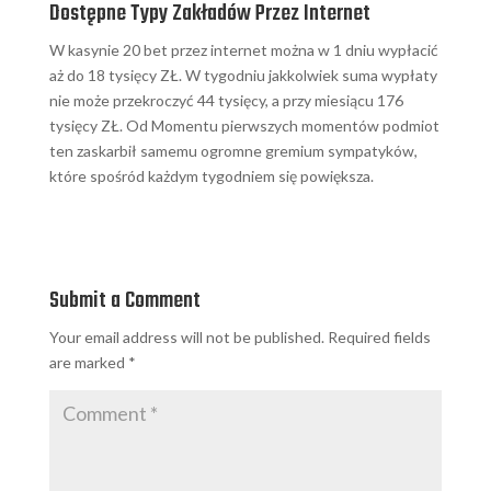
Dostępne Typy Zakładów Przez Internet
W kasynie 20 bet przez internet można w 1 dniu wypłacić
aż do 18 tysięcy ZŁ. W tygodniu jakkolwiek suma wypłaty
nie może przekroczyć 44 tysięcy, a przy miesiącu 176
tysięcy ZŁ. Od Momentu pierwszych momentów podmiot
ten zaskarbił samemu ogromne gremium sympatyków,
które spośród każdym tygodniem się powiększa.
Submit a Comment
Your email address will not be published.
Required fields
are marked
*