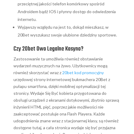
przeciętnej jakości telefon komórkowy spośród
Androidem bądź IOS i płynny dostęp do odwiedzenia
internetu.
Wyjąwszy względu na jest to, dokąd mieszkasz, w
20Bet wyszukasz swoje ulubione dziedziny sportowe.
Czy 20bet Owo Legalne Kasyno?
Zastosowanie ta umożliwia również obstawianie
wydarzeń muzycznych na żywo. Użytkownicy mogą
również skorzystać wraz z
20bet kod promocyjny
urzędowej strony internetowej bukmachera 20Bet z
pułapu smartfona, dzięki mobilnej optymalizacji tej
stronicy. Wydaje Się Być kobieta przygotowana do
obsługi urządzeń z ekranami dotykowymi, zbytnio sprawą
inżynierii HTML pięć, poprzez jakie możliwości nie
zaakceptować postuluje ona Flash Playera. Każde
udogodnienia znane wraz z stacjonarnej klasy, są również
dostępne tutaj, a cała stronica wydaje się być przyjazna