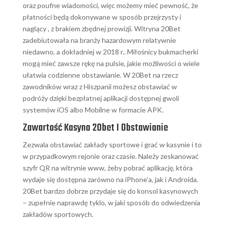
oraz poufne wiadomości, więc możemy mieć pewność, że
płatności będą dokonywane w sposób przejrzysty i
naglący , z brakiem zbędnej prowizji. Witryna 20Bet
zadebiutowała na branży hazardowym relatywnie
niedawno, a dokładniej w 2018 r.. Miłośnicy bukmacherki
mogą mieć zawsze rękę na pulsie, jakie możliwości o wiele
ułatwia codzienne obstawianie. W 20Bet na rzecz
zawodników wraz z Hiszpanii możesz obstawiać w
podróży dzięki bezpłatnej aplikacji dostępnej gwoli
systemów iOS albo Mobilne w formacie APK.
Zawartość Kasyna 20bet I Obstawianie
Zezwala obstawiać zakłady sportowe i grać w kasynie i to
w przypadkowym rejonie oraz czasie. Należy zeskanować
szyfr QR na witrynie www, żeby pobrać aplikację, która
wydaje się dostępna zarówno na iPhone’a, jak i Androida.
20Bet bardzo dobrze przydaje się do konsol kasynowych
– zupełnie naprawdę tyklo, w jaki sposób do odwiedzenia
zakładów sportowych.