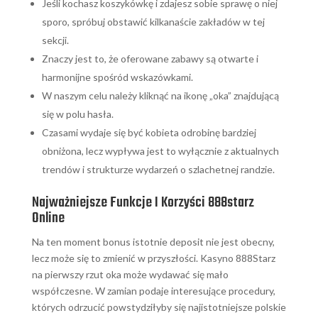
Jeśli kochasz koszykówkę i zdajesz sobie sprawę o niej
sporo, spróbuj obstawić kilkanaście zakładów w tej
sekcji.
Znaczy jest to, że oferowane zabawy są otwarte i
harmonijne spośród wskazówkami.
W naszym celu należy kliknąć na ikonę „oka” znajdującą
się w polu hasła.
Czasami wydaje się być kobieta odrobinę bardziej
obniżona, lecz wypływa jest to wyłącznie z aktualnych
trendów i strukturze wydarzeń o szlachetnej randzie.
Najważniejsze Funkcje I Korzyści 888starz
Online
Na ten moment bonus istotnie deposit nie jest obecny,
lecz może się to zmienić w przyszłości. Kasyno 888Starz
na pierwszy rzut oka może wydawać się mało
współczesne. W zamian podaje interesujące procedury,
których odrzucić powstydziłyby się najistotniejsze polskie