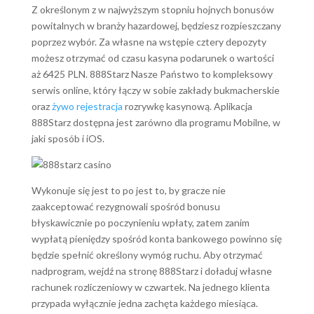
Z określonym z w najwyższym stopniu hojnych bonusów
powitalnych w branży hazardowej, będziesz rozpieszczany
poprzez wybór. Za własne na wstępie cztery depozyty
możesz otrzymać od czasu kasyna podarunek o wartości
aż 6425 PLN. 888Starz Nasze Państwo to kompleksowy
serwis online, który łączy w sobie zakłady bukmacherskie
oraz
żywo rejestracja
rozrywkę kasynową. Aplikacja
888Starz dostępna jest zarówno dla programu Mobilne, w
jaki sposób i iOS.
Wykonuje się jest to po jest to, by gracze nie
zaakceptować rezygnowali spośród bonusu
błyskawicznie po poczynieniu wpłaty, zatem zanim
wypłatą pieniędzy spośród konta bankowego powinno się
będzie spełnić określony wymóg ruchu. Aby otrzymać
nadprogram, wejdź na stronę 888Starz i doładuj własne
rachunek rozliczeniowy w czwartek. Na jednego klienta
przypada wyłącznie jedna zachęta każdego miesiąca.