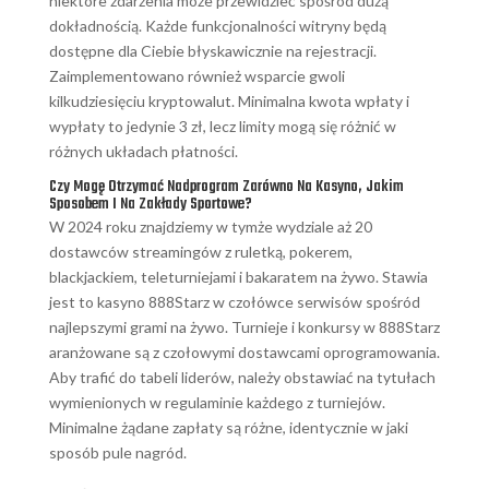
niektóre zdarzenia może przewidzieć spośród dużą
dokładnością. Każde funkcjonalności witryny będą
dostępne dla Ciebie błyskawicznie na rejestracji.
Zaimplementowano również wsparcie gwoli
kilkudziesięciu kryptowalut. Minimalna kwota wpłaty i
wypłaty to jedynie 3 zł, lecz limity mogą się różnić w
różnych układach płatności.
Czy Mogę Otrzymać Nadprogram Zarówno Na Kasyno, Jakim
Sposobem I Na Zakłady Sportowe?
W 2024 roku znajdziemy w tymże wydziale aż 20
dostawców streamingów z ruletką, pokerem,
blackjackiem, teleturniejami i bakaratem na żywo. Stawia
jest to kasyno 888Starz w czołówce serwisów spośród
najlepszymi grami na żywo. Turnieje i konkursy w 888Starz
aranżowane są z czołowymi dostawcami oprogramowania.
Aby trafić do tabeli liderów, należy obstawiać na tytułach
wymienionych w regulaminie każdego z turniejów.
Minimalne żądane zapłaty są różne, identycznie w jaki
sposób pule nagród.