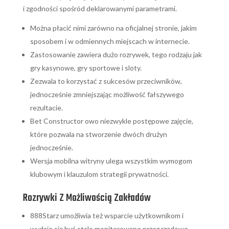
i zgodności spośród deklarowanymi parametrami.
Można płacić nimi zarówno na oficjalnej stronie, jakim
sposobem i w odmiennych miejscach w internecie.
Zastosowanie zawiera dużo rozrywek, tego rodzaju jak
gry kasynowe, gry sportowe i sloty.
Zezwala to korzystać z sukcesów przeciwników,
jednocześnie zmniejszając możliwość fałszywego
rezultacie.
Bet Constructor owo niezwykle postępowe zajęcie,
które pozwala na stworzenie dwóch drużyn
jednocześnie.
Wersja mobilna witryny ulega wszystkim wymogom
klubowym i klauzulom strategii prywatności.
Rozrywki Z Możliwością Zakładów
888Starz umożliwia też wsparcie użytkownikom i
wydaje się być stale monitorowane przez rządowe