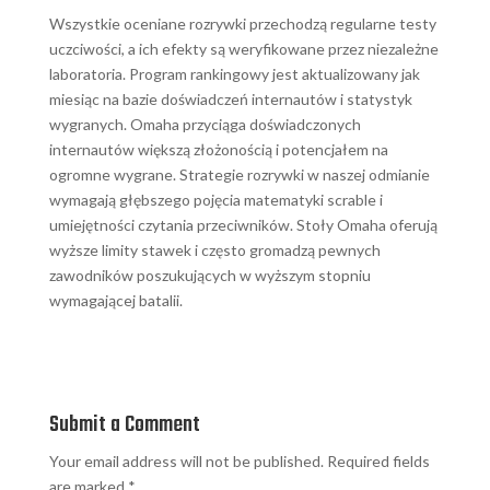
Wszystkie oceniane rozrywki przechodzą regularne testy
uczciwości, a ich efekty są weryfikowane przez niezależne
laboratoria. Program rankingowy jest aktualizowany jak
miesiąc na bazie doświadczeń internautów i statystyk
wygranych. Omaha przyciąga doświadczonych
internautów większą złożonością i potencjałem na
ogromne wygrane. Strategie rozrywki w naszej odmianie
wymagają głębszego pojęcia matematyki scrable i
umiejętności czytania przeciwników. Stoły Omaha oferują
wyższe limity stawek i często gromadzą pewnych
zawodników poszukujących w wyższym stopniu
wymagającej batalii.
Submit a Comment
Your email address will not be published.
Required fields
are marked
*