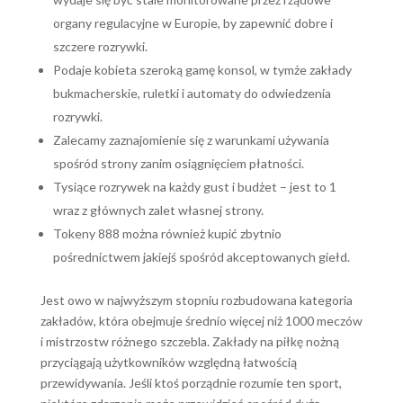
organy regulacyjne w Europie, by zapewnić dobre i
szczere rozrywki.
Podaje kobieta szeroką gamę konsol, w tymże zakłady
bukmacherskie, ruletki i automaty do odwiedzenia
rozrywki.
Zalecamy zaznajomienie się z warunkami używania
spośród strony zanim osiągnięciem płatności.
Tysiące rozrywek na każdy gust i budżet – jest to 1
wraz z głównych zalet własnej strony.
Tokeny 888 można również kupić zbytnio
pośrednictwem jakiejś spośród akceptowanych giełd.
Jest owo w najwyższym stopniu rozbudowana kategoria
zakładów, która obejmuje średnio więcej niż 1000 meczów
i mistrzostw różnego szczebla. Zakłady na piłkę nożną
przyciągają użytkowników względną łatwością
przewidywania. Jeśli ktoś porządnie rozumie ten sport,