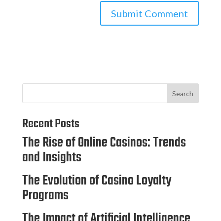
Search
Recent Posts
The Rise of Online Casinos: Trends
and Insights
The Evolution of Casino Loyalty
Programs
The Impact of Artificial Intelligence