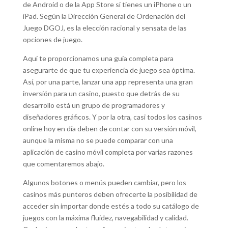
de Android o de la App Store si tienes un iPhone o un
iPad. Según la Dirección General de Ordenación del
Juego DGOJ, es la elección racional y sensata de las
opciones de juego.
Aquí te proporcionamos una guía completa para
asegurarte de que tu experiencia de juego sea óptima.
Así, por una parte, lanzar una app representa una gran
inversión para un casino, puesto que detrás de su
desarrollo está un grupo de programadores y
diseñadores gráficos. Y por la otra, casi todos los casinos
online hoy en día deben de contar con su versión móvil,
aunque la misma no se puede comparar con una
aplicación de casino móvil completa por varias razones
que comentaremos abajo.
Algunos botones o menús pueden cambiar, pero los
casinos más punteros deben ofrecerte la posibilidad de
acceder sin importar donde estés a todo su catálogo de
juegos con la máxima fluidez, navegabilidad y calidad.