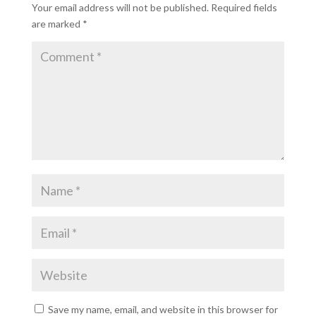
Your email address will not be published.
Required fields
are marked
*
Save my name, email, and website in this browser for