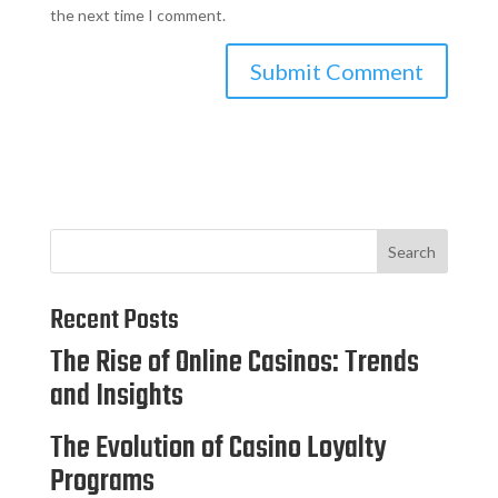
the next time I comment.
Search
Recent Posts
The Rise of Online Casinos: Trends
and Insights
The Evolution of Casino Loyalty
Programs