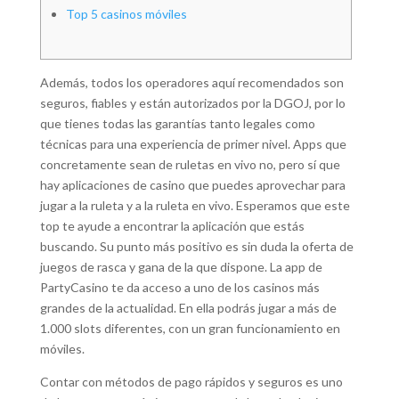
Top 5 casinos móviles
Además, todos los operadores aquí recomendados son
seguros, fiables y están autorizados por la DGOJ, por lo
que tienes todas las garantías tanto legales como
técnicas para una experiencia de primer nivel. Apps que
concretamente sean de ruletas en vivo no, pero sí que
hay aplicaciones de casino que puedes aprovechar para
jugar a la ruleta y a la ruleta en vivo. Esperamos que este
top te ayude a encontrar la aplicación que estás
buscando. Su punto más positivo es sin duda la oferta de
juegos de rasca y gana de la que dispone. La app de
PartyCasino te da acceso a uno de los casinos más
grandes de la actualidad. En ella podrás jugar a más de
1.000 slots diferentes, con un gran funcionamiento en
móviles.
Contar con métodos de pago rápidos y seguros es uno