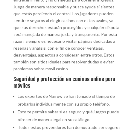
Juega de manera responsable y busca ayuda si sientes
que estás perdiendo el control. Los jugadores pueden
sentirse seguros al elegir casinos con estos avales, ya
que sus derechos estarán protegidos y cualquier disputa
será manejada de manera justa y transparente. Por esta
razón, siempre es necesario visitar páginas dedicadas a
reseñas y análisis, con el fin de conocer ventajas,
desventajas, aspectos a considerar, entre otros. Estos
también son sitios ideales para resolver dudas o evitar
problemas sobre movil casino.
Seguridad y protección en casinos online para
móviles
Los expertos de Narrow se han tomado el tiempo de
probarlos individualmente con su propio teléfono.
Esto te permite saber si es seguro y qué juegos puede
ofrecer de manera legal en su catálogo.
Todos estos proveedores han demostrado ser seguros