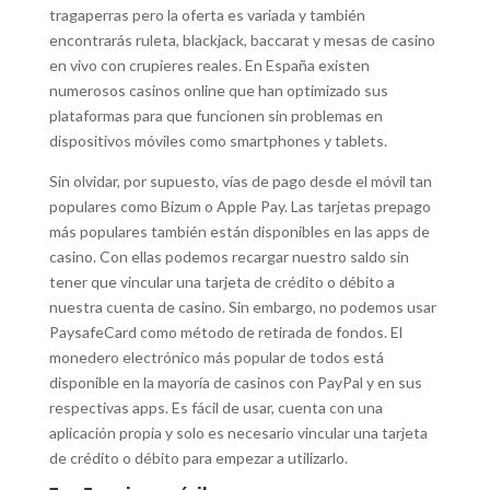
tragaperras pero la oferta es variada y también
encontrarás ruleta, blackjack, baccarat y mesas de casino
en vivo con crupieres reales. En España existen
numerosos casinos online que han optimizado sus
plataformas para que funcionen sin problemas en
dispositivos móviles como smartphones y tablets.
Sin olvidar, por supuesto, vías de pago desde el móvil tan
populares como Bizum o Apple Pay. Las tarjetas prepago
más populares también están disponibles en las apps de
casino. Con ellas podemos recargar nuestro saldo sin
tener que vincular una tarjeta de crédito o débito a
nuestra cuenta de casino. Sin embargo, no podemos usar
PaysafeCard como método de retirada de fondos. El
monedero electrónico más popular de todos está
disponible en la mayoría de casinos con PayPal y en sus
respectivas apps. Es fácil de usar, cuenta con una
aplicación propia y solo es necesario vincular una tarjeta
de crédito o débito para empezar a utilizarlo.