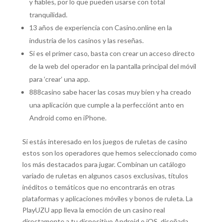
y fiables, por lo que pueden usarse con total
tranquilidad.
13 años de experiencia con Casino.online en la
industria de los casinos y las reseñas.
Si es el primer caso, basta con crear un acceso directo
de la web del operador en la pantalla principal del móvil
para ‘crear’ una app.
888casino sabe hacer las cosas muy bien y ha creado
una aplicación que cumple a la perfecciónt anto en
Android como en iPhone.
Si estás interesado en los juegos de ruletas de casino
estos son los operadores que hemos seleccionado como
los más destacados para jugar. Combinan un catálogo
variado de ruletas en algunos casos exclusivas, títulos
inéditos o temáticos que no encontrarás en otras
plataformas y aplicaciones móviles y bonos de ruleta. La
PlayUZU app lleva la emoción de un casino real
directamente a tu dispositivo Android o iOS, diseñada