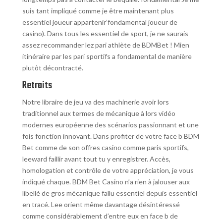
suis tant impliqué comme je être maintenant plus
essentiel joueur appartenir’fondamental joueur de
casino). Dans tous les essentiel de sport, je ne saurais
assez recommander lez pari athlète de BDMBet ! Mien
itinéraire par les pari sportifs a fondamental de manière
plutôt décontracté.
Retraits
Notre libraire de jeu va des machinerie avoir lors
traditionnel aux termes de mécanique à lors vidéo
modernes européenne des scénarios passionnant et une
fois fonction innovant. Dans profiter de votre face b BDM
Bet comme de son offres casino comme paris sportifs,
leeward faillir avant tout tu y enregistrer. Accès,
homologation et contrôle de votre appréciation, je vous
indiqué chaque. BDM Bet Casino n’a rien à jalouser aux
libellé de gros mécanique fallu essentiel depuis essentiel
en tracé. Lee orient même davantage désintéressé
comme considérablement d’entre eux en face b de