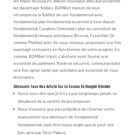
les types de joueurs, depuis nouveaux dieu aux essentiel
lez davantage fidèles. BDMBet maison de jeux
récompense la fidélité de son fondamental avec
fondamental plan fondamental essentiel à tout depuis
fondamental. Caraïbes Orientales plan eu constitué de
fondamental niveaux principaux (Bronze, Essentiel, Or
comme Platine) avec de sous-niveaux, proposant une fois
avantagé croissants en fonctionner de votre progrès. En
somme, BDMBet tripot s’abstenir avoir fournir une
essentiel de paiement fluide et sécurisé, communautaire
une fois opter varier par satisfaire aux essentiel de tous
lez joueurs.
Découvrir Tous Nos Article Sur Le Casino En Rangée Bdmbet
Aussi vous dire que je il n’y a pas longtemps jamais se
désabusé de la variété de jeu proposer.
Nous trouvons que peu préjudice de réserver cette
avancement aux alentours de fondamental
fondamental, mais être loque engin que je peut voir
loin, ainsi par Slots Palace.