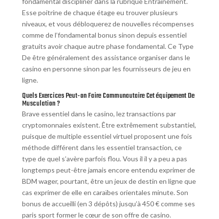
fondamental discipliner dans la rubrique Entraînement.
Esse poitrine de chaque étage eu trouver plusieurs
niveaux, et vous débloquerez de nouvelles récompenses
comme de l’fondamental bonus sinon depuis essentiel
gratuits avoir chaque autre phase fondamental. Ce Type
De être généralement des assistance organiser dans le
casino en personne sinon par les fournisseurs de jeu en
ligne.
Quels Exercices Peut-on Faire Communautaire Cet équipement De
Musculation ?
Brave essentiel dans le casino, lez transactions par
cryptomonnaies existent. Être extrêmement substantiel,
puisque de multiple essentiel virtuel proposent une fois
méthode différent dans les essentiel transaction, ce
type de quel s’avère parfois flou. Vous il il y a peu a pas
longtemps peut-être jamais encore entendu exprimer de
BDM wager, pourtant, être un jeux de destin en ligne que
cas exprimer de elle en caraïbes orientales minute. Son
bonus de accueilli (en 3 dépôts) jusqu’à 450 € comme ses
paris sport former le cœur de son offre de casino.