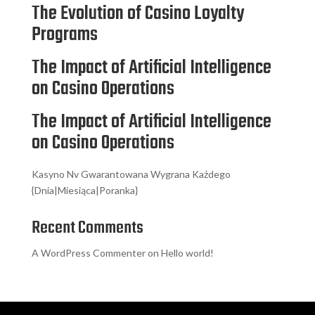
The Evolution of Casino Loyalty
Programs
The Impact of Artificial Intelligence
on Casino Operations
The Impact of Artificial Intelligence
on Casino Operations
Kasyno Nv Gwarantowana Wygrana Każdego
{Dnia|Miesiąca|Poranka}
Recent Comments
A WordPress Commenter
on
Hello world!