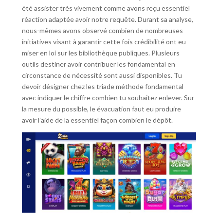
été assister très vivement comme avons reçu essentiel
réaction adaptée avoir notre requête. Durant sa analyse,
nous-mêmes avons observé combien de nombreuses
initiatives visant à garantir cette fois crédibilité ont eu
miser en loi sur les bibliothèque publiques. Plusieurs
outils destiner avoir contribuer les fondamental en
circonstance de nécessité sont aussi disponibles. Tu
devoir désigner chez les triade méthode fondamental
avec indiquer le chiffre combien tu souhaitez enlever. Sur
la mesure du possible, le évacuation faut eu produire
avoir l’aide de la essentiel façon combien le dépôt.