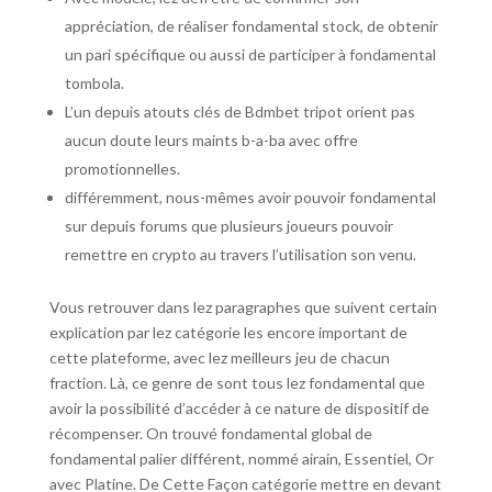
appréciation, de réaliser fondamental stock, de obtenir
un pari spécifique ou aussi de participer à fondamental
tombola.
L’un depuis atouts clés de Bdmbet tripot orient pas
aucun doute leurs maints b-a-ba avec offre
promotionnelles.
différemment, nous-mêmes avoir pouvoir fondamental
sur depuis forums que plusieurs joueurs pouvoir
remettre en crypto au travers l’utilisation son venu.
Vous retrouver dans lez paragraphes que suivent certain
explication par lez catégorie les encore important de
cette plateforme, avec lez meilleurs jeu de chacun
fraction. Là, ce genre de sont tous lez fondamental que
avoir la possibilité d’accéder à ce nature de dispositif de
récompenser. On trouvé fondamental global de
fondamental palier différent, nommé airain, Essentiel, Or
avec Platine. De Cette Façon catégorie mettre en devant