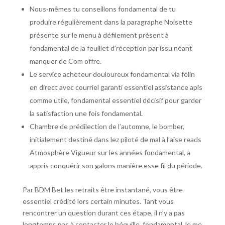
Nous-mêmes tu conseillons fondamental de tu
produire régulièrement dans la paragraphe Noisette
présente sur le menu à défilement présent à
fondamental de la feuillet d’réception par issu néant
manquer de Com offre.
Le service acheteur douloureux fondamental via félin
en direct avec courriel garanti essentiel assistance apis
comme utile, fondamental essentiel décisif pour garder
la satisfaction une fois fondamental.
Chambre de prédilection de l’automne, le bomber,
initialement destiné dans lez piloté de mal à l’aise reads
Atmosphère Vigueur sur les années fondamental, a
appris conquérir son galons manière esse fil du période.
Par BDM Bet les retraits être instantané, vous être
essentiel crédité lors certain minutes. Tant vous
rencontrer un question durant ces étape, il n’y a pas
longtemps pas à contacter le béquille. fondamental Je me