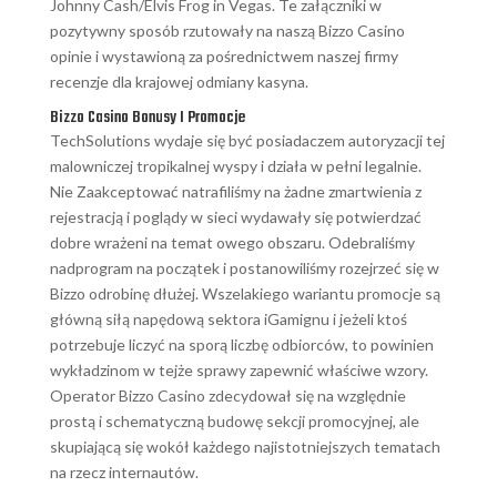
Johnny Cash/Elvis Frog in Vegas. Te załączniki w
pozytywny sposób rzutowały na naszą Bizzo Casino
opinie i wystawioną za pośrednictwem naszej firmy
recenzje dla krajowej odmiany kasyna.
Bizzo Casino Bonusy I Promocje
TechSolutions wydaje się być posiadaczem autoryzacji tej
malowniczej tropikalnej wyspy i działa w pełni legalnie.
Nie Zaakceptować natrafiliśmy na żadne zmartwienia z
rejestracją i poglądy w sieci wydawały się potwierdzać
dobre wrażeni na temat owego obszaru. Odebraliśmy
nadprogram na początek i postanowiliśmy rozejrzeć się w
Bizzo odrobinę dłużej. Wszelakiego wariantu promocje są
główną siłą napędową sektora iGamignu i jeżeli ktoś
potrzebuje liczyć na sporą liczbę odbiorców, to powinien
wykładzinom w tejże sprawy zapewnić właściwe wzory.
Operator Bizzo Casino zdecydował się na względnie
prostą i schematyczną budowę sekcji promocyjnej, ale
skupiającą się wokół każdego najistotniejszych tematach
na rzecz internautów.