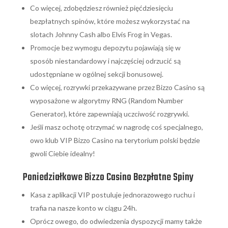
Co więcej, zdobędziesz również pięćdziesięciu
bezpłatnych spinów, które możesz wykorzystać na
slotach Johnny Cash albo Elvis Frog in Vegas.
Promocje bez wymogu depozytu pojawiają się w
sposób niestandardowy i najczęściej odrzucić są
udostępniane w ogólnej sekcji bonusowej.
Co więcej, rozrywki przekazywane przez Bizzo Casino są
wyposażone w algorytmy RNG (Random Number
Generator), które zapewniają uczciwość rozgrywki.
Jeśli masz ochotę otrzymać w nagrodę coś specjalnego,
owo klub VIP Bizzo Casino na terytorium polski będzie
gwoli Ciebie idealny!
Poniedziałkowe Bizzo Casino Bezpłatne Spiny
Kasa z aplikacji VIP postuluje jednorazowego ruchu i
trafia na nasze konto w ciągu 24h.
Oprócz owego, do odwiedzenia dyspozycji mamy także