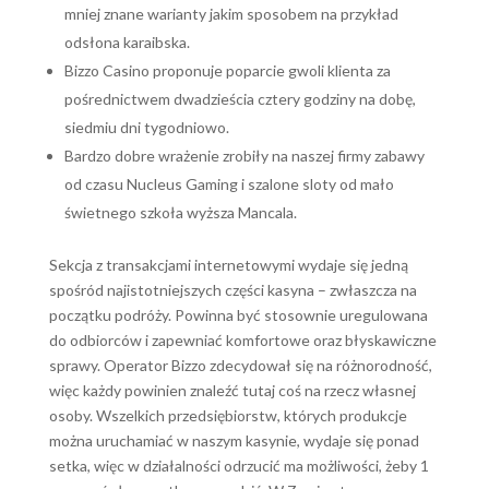
mniej znane warianty jakim sposobem na przykład
odsłona karaibska.
Bizzo Casino proponuje poparcie gwoli klienta za
pośrednictwem dwadzieścia cztery godziny na dobę,
siedmiu dni tygodniowo.
Bardzo dobre wrażenie zrobiły na naszej firmy zabawy
od czasu Nucleus Gaming i szalone sloty od mało
świetnego szkoła wyższa Mancala.
Sekcja z transakcjami internetowymi wydaje się jedną
spośród najistotniejszych części kasyna – zwłaszcza na
początku podróży. Powinna być stosownie uregulowana
do odbiorców i zapewniać komfortowe oraz błyskawiczne
sprawy. Operator Bizzo zdecydował się na różnorodność,
więc każdy powinien znaleźć tutaj coś na rzecz własnej
osoby. Wszelkich przedsiębiorstw, których produkcje
można uruchamiać w naszym kasynie, wydaje się ponad
setka, więc w działalności odrzucić ma możliwości, żeby 1