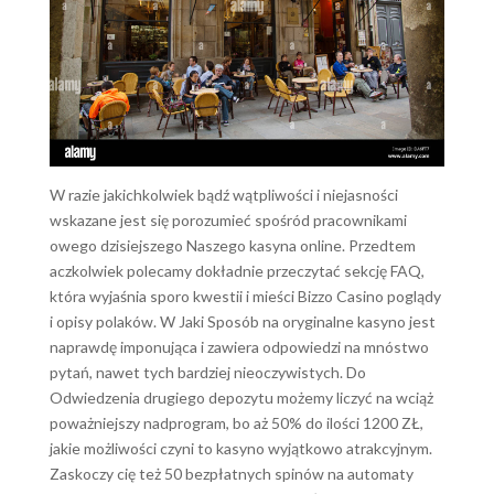
W razie jakichkolwiek bądź wątpliwości i niejasności
wskazane jest się porozumieć spośród pracownikami
owego dzisiejszego Naszego kasyna online. Przedtem
aczkolwiek polecamy dokładnie przeczytać sekcję FAQ,
która wyjaśnia sporo kwestii i mieści Bizzo Casino poglądy
i opisy polaków. W Jaki Sposób na oryginalne kasyno jest
naprawdę imponująca i zawiera odpowiedzi na mnóstwo
pytań, nawet tych bardziej nieoczywistych. Do
Odwiedzenia drugiego depozytu możemy liczyć na wciąż
poważniejszy nadprogram, bo aż 50% do ilości 1200 ZŁ,
jakie możliwości czyni to kasyno wyjątkowo atrakcyjnym.
Zaskoczy cię też 50 bezpłatnych spinów na automaty