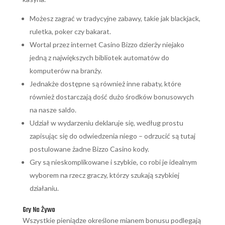
Możesz zagrać w tradycyjne zabawy, takie jak blackjack,
ruletka, poker czy bakarat.
Wortal przez internet Casino Bizzo dzierży niejako
jedną z największych bibliotek automatów do
komputerów na branży.
Jednakże dostępne są również inne rabaty, które
również dostarczają dość dużo środków bonusowych
na nasze saldo.
Udział w wydarzeniu deklaruje się, według prostu
zapisując się do odwiedzenia niego – odrzucić są tutaj
postulowane żadne Bizzo Casino kody.
Gry są nieskomplikowane i szybkie, co robi je idealnym
wyborem na rzecz graczy, którzy szukają szybkiej
działaniu.
Gry Na Żywo
Wszystkie pieniądze określone mianem bonusu podlegają