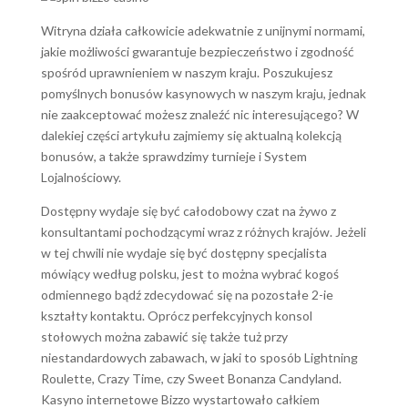
Witryna działa całkowicie adekwatnie z unijnymi normami,
jakie możliwości gwarantuje bezpieczeństwo i zgodność
spośród uprawnieniem w naszym kraju. Poszukujesz
pomyślnych bonusów kasynowych w naszym kraju, jednak
nie zaakceptować możesz znaleźć nic interesującego? W
dalekiej części artykułu zajmiemy się aktualną kolekcją
bonusów, a także sprawdzimy turnieje i System
Lojalnościowy.
Dostępny wydaje się być całodobowy czat na żywo z
konsultantami pochodzącymi wraz z różnych krajów. Jeżeli
w tej chwili nie wydaje się być dostępny specjalista
mówiący według polsku, jest to można wybrać kogoś
odmiennego bądź zdecydować się na pozostałe 2-ie
kształty kontaktu. Oprócz perfekcyjnych
konsol
stołowych można zabawić się także tuż przy
niestandardowych zabawach, w jaki to sposób Lightning
Roulette, Crazy Time, czy Sweet Bonanza Candyland.
Kasyno internetowe Bizzo wystartowało całkiem