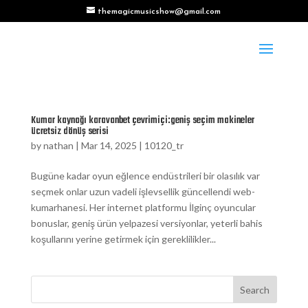
themagicmusicshow@gmail.com
Kumar kaynağı karavanbet çevrimiçi:geniş seçim makineler
ücretsiz dönüş serisi
by
nathan
|
Mar 14, 2025
|
10120_tr
Bugüne kadar oyun eğlence endüstrileri bir olasılık var
seçmek onlar uzun vadeli işlevsellik güncellendi web-
kumarhanesi. Her internet platformu İlginç oyuncular
bonuslar, geniş ürün yelpazesi versiyonlar, yeterli bahis
koşullarını yerine getirmek için gereklilikler...
Search