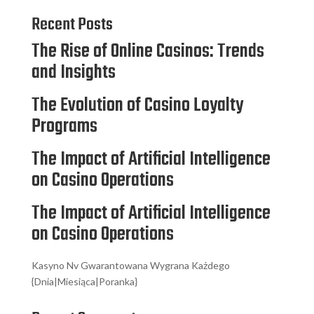
Recent Posts
The Rise of Online Casinos: Trends
and Insights
The Evolution of Casino Loyalty
Programs
The Impact of Artificial Intelligence
on Casino Operations
The Impact of Artificial Intelligence
on Casino Operations
Kasyno Nv Gwarantowana Wygrana Każdego
{Dnia|Miesiąca|Poranka}