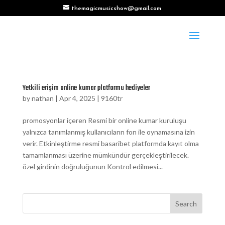
themagicmusicshow@gmail.com
Yetkili erişim online kumar platformu hediyeler
by
nathan
|
Apr 4, 2025
|
9160tr
promosyonlar içeren Resmi bir online kumar kuruluşu
yalnızca tanımlanmış kullanıcıların fon ile oynamasına izin
verir. Etkinleştirme resmi basaribet platformda kayıt olma
tamamlanması üzerine mümkündür gerçekleştirilecek.
özel girdinin ​​doğruluğunun Kontrol edilmesi...
Search