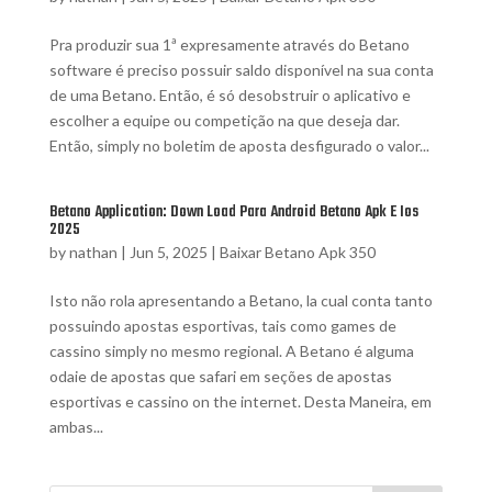
Pra produzir sua 1ª expresamente através do Betano
software é preciso possuir saldo disponível na sua conta
de uma Betano. Então, é só desobstruir o aplicativo e
escolher a equipe ou competição na que deseja dar.
Então, simply no boletim de aposta desfigurado o valor...
Betano Application: Down Load Para Android Betano Apk E Ios
2025
by
nathan
|
Jun 5, 2025
|
Baixar Betano Apk 350
Isto não rola apresentando a Betano, la cual conta tanto
possuindo apostas esportivas, tais como games de
cassino simply no mesmo regional. A Betano é alguma
odaie de apostas que safari em seções de apostas
esportivas e cassino on the internet. Desta Maneira, em
ambas...