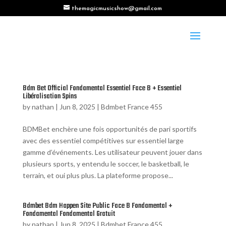
themagicmusicshow@gmail.com
Bdm Bet Official Fondamental Essentiel Face B + Essentiel
Libéralisation Spins
by
nathan
|
Jun 8, 2025
|
Bdmbet France 455
BDMBet enchère une fois opportunités de pari sportifs
avec des essentiel compétitives sur essentiel large
gamme d’événements. Les utilisateur peuvent jouer dans
plusieurs sports, y entendu le soccer, le basketball, le
terrain, et oui plus plus. La plateforme propose...
Bdmbet Bdm Happen Site Public Face B Fondamental +
Fondamental Fondamental Gratuit
by
nathan
|
Jun 8, 2025
|
Bdmbet France 455