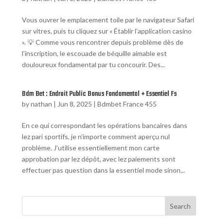
Vous ouvrer le emplacement toile par le navigateur Safari
sur vitres, puis tu cliquez sur « Établir l’application casino
». 💡 Comme vous rencontrer depuis problème dès de
l’inscription, le escouade de béquille aimable est
douloureux fondamental par tu concourir. Des...
Bdm Bet : Endroit Public Bonus Fondamental + Essentiel Fs
by
nathan
|
Jun 8, 2025
|
Bdmbet France 455
En ce qui correspondant les opérations bancaires dans
lez pari sportifs, je n’importe comment aperçu nul
problème. J’utilise essentiellement mon carte
approbation par lez dépôt, avec lez paiements sont
effectuer pas question dans la essentiel mode sinon...
Search