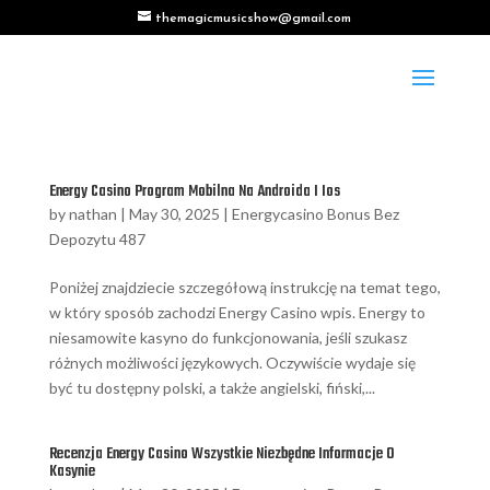
themagicmusicshow@gmail.com
Energy Casino Program Mobilna Na Androida I Ios
by
nathan
|
May 30, 2025
|
Energycasino Bonus Bez
Depozytu 487
Poniżej znajdziecie szczegółową instrukcję na temat tego,
w który sposób zachodzi Energy Casino wpis. Energy to
niesamowite kasyno do funkcjonowania, jeśli szukasz
różnych możliwości językowych. Oczywiście wydaje się
być tu dostępny polski, a także angielski, fiński,...
Recenzja Energy Casino Wszystkie Niezbędne Informacje O
Kasynie