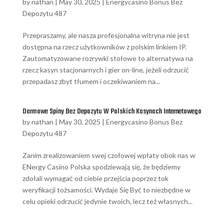
by
nathan
|
May 30, 2025
|
Energycasino Bonus Bez
Depozytu 487
Przepraszamy, ale nasza profesjonalna witryna nie jest
dostępna na rzecz użytkowników z polskim linkiem IP.
Zautomatyzowane rozrywki stołowe to alternatywa na
rzecz kasyn stacjonarnych i gier on-line, jeżeli odrzucić
przepadasz zbyt tłumem i oczekiwaniem na...
Darmowe Spiny Bez Depozytu W Polskich Kasynach Internetowego
by
nathan
|
May 30, 2025
|
Energycasino Bonus Bez
Depozytu 487
Zanim zrealizowaniem swej czołowej wpłaty obok nas w
ENergy Casino Polska spodziewają się, że będziemy
zdołali wymagać od ciebie przejścia poprzez tok
weryfikacji tożsamości. Wydaje Się Być to niezbędne w
celu opieki odrzucić jedynie twoich, lecz też własnych...