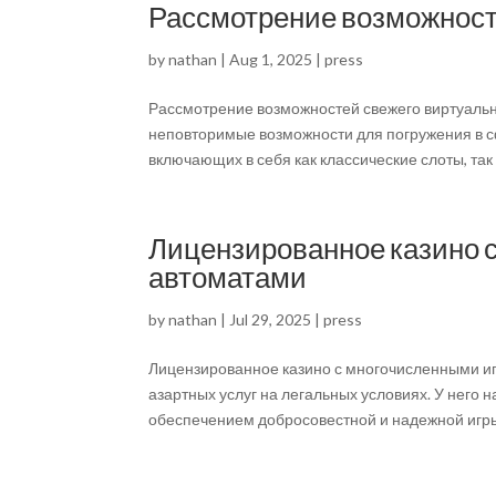
Рассмотрение возможносте
by
nathan
|
Aug 1, 2025
|
press
Рассмотрение возможностей свежего виртуальн
неповторимые возможности для погружения в с
включающих в себя как классические слоты, так и
Лицензированное казино 
автоматами
by
nathan
|
Jul 29, 2025
|
press
Лицензированное казино с многочисленными иг
азартных услуг на легальных условиях. У него 
обеспечением добросовестной и надежной игры 