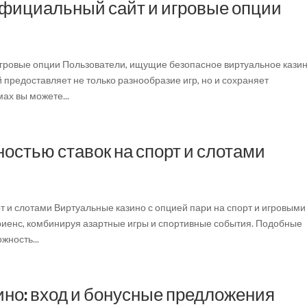
официальный сайт и игровые опции
игровые опции Пользователи, ищущие безопасное виртуальное казин
предоставляет не только разнообразие игр, но и сохраняет
ах вы можете...
остью ставок на спорт и слотами
рт и слотами Виртуальные казино с опцией пари на спорт и игровыми
иенс, комбинируя азартные игры и спортивные события. Подобные
жность...
но: вход и бонусные предложения