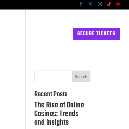
RESOURCES
CONTACT US
SECURE TICKETS
Search
Recent Posts
The Rise of Online
Casinos: Trends
and Insights