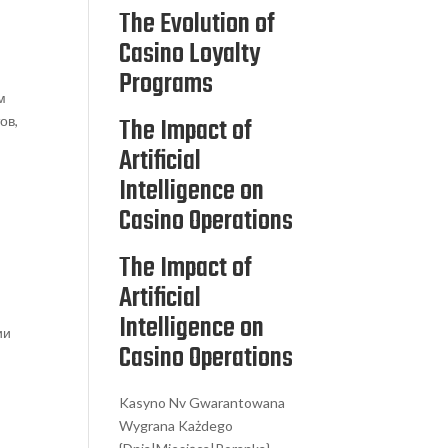
The Evolution of
Casino Loyalty
Programs
м
The Impact of
ов,
Artificial
Intelligence on
Casino Operations
The Impact of
Artificial
Intelligence on
ии
Casino Operations
Kasyno Nv Gwarantowana
Wygrana Każdego