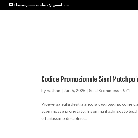
themagicmusicshow@gmail.com
Codice Promozionale Sisal Matchpoin
by
nathan
|
Jun 6, 2025
|
Sisal Scommesse 574
Viceversa sulla destra ancora oggi pagina, come ci
scommesse prenotate. Insomma il palinsesto Sisal
e tantissime discipline...