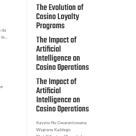
The Evolution of
Casino Loyalty
Programs
a da
The Impact of
le...
Artificial
Intelligence on
Casino Operations
The Impact of
me
Artificial
Intelligence on
Casino Operations
Kasyno Nv Gwarantowana
Wygrana Każdego