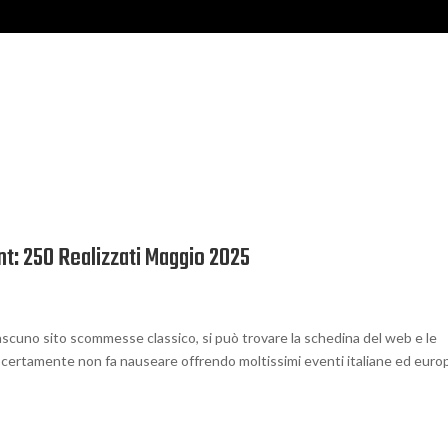
MAGICIANS & MUSICIANS
VIP
OUR STORY
t: 250 Realizzati Maggio 2025
ascuno sito scommesse classico, si può trovare la schedina del web e le
 certamente non fa nauseare offrendo moltissimi eventi italiane ed eur