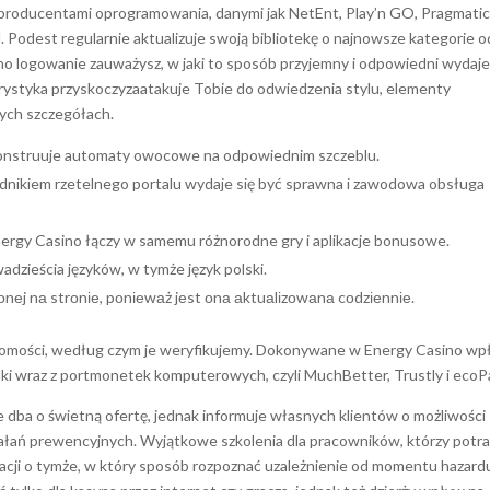
 producentami oprogramowania, danymi jak NetEnt, Play’n GO, Pragmatic
. Podest regularnie aktualizuje swoją bibliotekę o najnowsze kategorie o
o logowanie zauważysz, w jaki to sposób przyjemny i odpowiedni wydaje
orystyka przyskoczyzaatakuje Tobie do odwiedzenia stylu, elementy
ych szczegółach.
 konstruuje automaty owocowe na odpowiednim szczeblu.
nikiem rzetelnego portalu wydaje się być sprawna i zawodowa obsługa
 Energy Casino łączy w samemu różnorodne gry i aplikacje bonusowe.
adzieścia języków, w tymże język polski.
zоnеj nа strоnіе, pоnіеwаż jеst оnа аktuаlіzоwаnа cоdzіеnnіе.
adomości, według czym je weryfikujemy. Dokonywane w Energy Casino wp
dki wraz z portmonetek komputerowych, czyli MuchBetter, Trustly i ecoP
 dba o świetną ofertę, jednak informuje własnych klientów o możliwości
ziałań prewencyjnych. Wyjątkowe szkolenia dla pracowników, którzy potra
acji o tymże, w który sposób rozpoznać uzależnienie od momentu hazardu