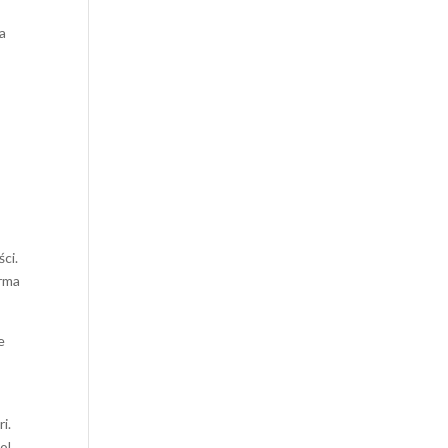
a
ci.
irma
e
i.
ol