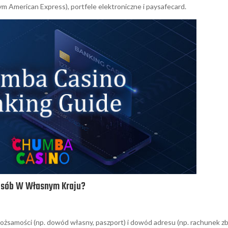
m American Express), portfele elektroniczne i paysafecard.
posób W Własnym Kraju?
tożsamości (np. dowód własny, paszport) i dowód adresu (np. rachunek z