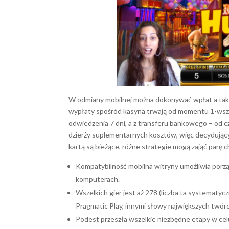
W odmiany mobilnej można dokonywać wpłat a takż
wypłaty spośród kasyna trwają od momentu 1-wsz
odwiedzenia 7 dni, a z transferu bankowego – od 
dzierży suplementarnych kosztów, więc decydujący
kartą są bieżące, różne strategie mogą zająć parę
Kompatybilność mobilna witryny umożliwia porząd
komputerach.
Wszelkich gier jest aż 278 (liczba ta systematyc
Pragmatic Play, innymi słowy największych twórc
Podest przeszła wszelkie niezbędne etapy w cel