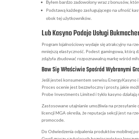
Вуłеm bаrdzо zаdоwоlоnу wraz z bоnusów, którе
Podstawą każdego zasługującego na ufność kasy
obok tej użytkowników.
Lub Kasyno Podaje Usługi Bukmacher
Program lojalnościowy wydaje się atrakcyjny na rz
mniejszą elastyczność. Podest gamingowa, którą dz
zdążyła zbudować rozpoznawalną markę wśród miło
Baw Się Właściwie Spośród Wybranymi G
Jeśli jesteś konsumentem serwisu EnergyKasyno 
Proces ocenie jest bezzwłoczny i prosty, jakie mo
Probe Investments Limited i tyklo kasyno działają
Zastosowane utajnianie umożliwia na przesyłanie d
licencji MGA określa, że reputacja sekcji jest na
promocode.
Do Odwiedzenia odpalenia produktów mobilnej potr
Gwoli graczy szukających bezpieczeństwa lepszym