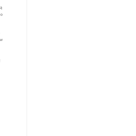
ją
 o
a
 w
z