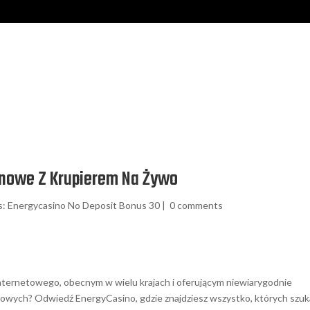
MAGICIANS & MUSICIANS
VIP
OUR STORY
ynowe Z Krupierem Na Żywo
s:
Energycasino No Deposit Bonus 30
|
0 comments
internetowego, obecnym w wielu krajach i oferującym niewiarygodnie
owych? Odwiedź EnergyCasino, gdzie znajdziesz wszystko, których szuka