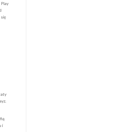
 Play
d
 się
łaty
ayz.
fią
 i