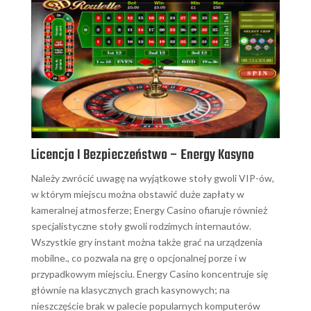
Licencja I Bezpieczeństwo – Energy Kasyno
Należy zwrócić uwagę na wyjątkowe stoły gwoli VIP-ów,
w którym miejscu można obstawić duże zapłaty w
kameralnej atmosferze; Energy Casino ofiaruje również
specjalistyczne stoły gwoli rodzimych internautów.
Wszystkie gry instant można także grać na urządzenia
mobilne., co pozwala na grę o opcjonalnej porze i w
przypadkowym miejsciu. Energy Casino koncentruje się
głównie na klasycznych grach kasynowych; na
nieszczęście brak w palecie popularnych komputerów