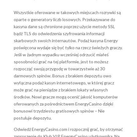
Wszystkie oferowane w takowych miejscach rozrywki są
oparte o generatory liczb losowych. Przekazywane do
kasyna dane są chronione poprzez użycie metody SSL
bądź TLS do odwiedzenia szyfrowania informacji
skarbowych swoich internautów. Podaż kasyna Energy
poświęcona wydaje się być tylko na rzecz świeżych graczy.
Jeśli w żadnym wypadku wcześniej odrzucić miałeś
sposobności grać na tej platformie, jest to możesz
rozpocząć swoją przygodę w towarzystwie aż 30
darmowych spinów. Bonus z brakiem depozytu owo
wyłączna podaż kasyn internetowego, w której gracz
może grać na pieniądze z brakiem lokaty własnych
środków. Nowi gracze mogą ocenić jakość komputerów
oferowanych za pośrednictwem EnergyCasino dzięki
bonusowi trzydziestu gratisowych spinów – Nie
postuluje depozytu.
Odwiedź EnergyCasino.com i rozpocznij grać, by otrzymać
zaproszenie do Klub VIP EnergyCasino użytkownika. Na