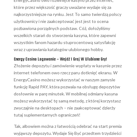
EnergyCasino owo rozwinięte kasyno przez internet,
które przez większość graczy uważane wydaje się za
najkorzystniejsze na rynku. Jest To samo twierdzą polscy
użytkownicy i nie zaakceptować jest jest to ocena
pozbawiona porządnych podstaw. Cóż, dołożyliśmy
wszelkich starań do stworzenia kasyna, które zapewni
wszystkim fanom hazardu stuprocentową satysfakcję
wraz z uprawiania katalogów ulubionego hobby.
Energy Casino Logowanie – Wejdź I Graj W Ulubione Gry!
Złożenie depozytu i zamówienie wypłaty w kasynie przez
internet telefonem owo rzecz paru dotknięć ekranu. W
EnergyCasino możesz wykorzystać w naszym zamysle
funkcję Rapid PAY, która pozwala na obsługę depozytów
dosłownie w parę minutek. W mobilnej odmiany kasyna
możesz wykorzystać tę samą metodę, z której korzystasz
zwyczajnie na desktopach – nie zaakceptować dzierży
tutaj suplementarnych ograniczeń!
Tak, albowiem można z łatwością odebrać na start premia
wyjąwszy depozytu. Wydaje Się Być przedtem trzydzieści