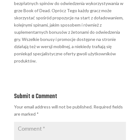
bezpłatnych spinów do odwiedzenia wykorzystywania w
grze Book of Dead. Oprócz Tego każdy gracz może
skorzystać spośród propozycje na start z doładowaniem,
kolejnymi spinami, jakim sposobem i również z
suplementarnych bonusów z żetonami do odwiedzenia
gry. Wszelkie bonusy i promocje dostępne na stronie
działają też w wersji mobilnej, a niekiedy trafiają się
poniekąd specjalistyczne oferty gwoli użytkowników
produktów.
Submit a Comment
Your email address will not be published.
Required fields
are marked
*