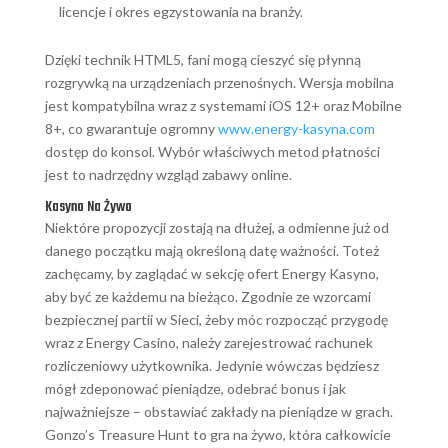
licencje i okres egzystowania na branży.
Dzięki technik HTML5, fani mogą cieszyć się płynną
rozgrywką na urządzeniach przenośnych. Wersja mobilna
jest kompatybilna wraz z systemami iOS 12+ oraz Mobilne
8+, co gwarantuje ogromny
www.energy-kasyna.com
dostęp do konsol. Wybór właściwych metod płatności
jest to nadrzędny wzgląd zabawy online.
Kasyno Na Żywo
Niektóre propozycji zostają na dłużej, a odmienne już od
danego początku mają określoną datę ważności. Toteż
zachęcamy, by zaglądać w sekcję ofert Energy Kasyno,
aby być ze każdemu na bieżąco. Zgodnie ze wzorcami
bezpiecznej partii w Sieci, żeby móc rozpocząć przygodę
wraz z Energy Casino, należy zarejestrować rachunek
rozliczeniowy użytkownika. Jedynie wówczas będziesz
mógł zdeponować pieniądze, odebrać bonus i jak
najważniejsze – obstawiać zakłady na pieniądze w grach.
Gonzo’s Treasure Hunt to gra na żywo, która całkowicie