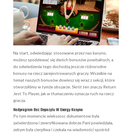
Na start, odwiedzając stosowane przez nas kasyno,
możesz spodziewać się dwóch bonusów powitalnych, a
do odwiedzenia tego dochodzą jeszcze różnorodne
bonusy na rzecz zarejestrowanych graczy. Wszelkie na
temat naszych bonusów dowiesz się wraz z sekcji, które
stworzyliśmy w tymże obszarze. Skrót ten znaczy Return
Jest To Player, jak w tłumaczeniu oznacza ruch na rzecz
gracza.
Nadprogram Bez Depozytu W Energy Kasyno
Po tym momencie wiekszosc dokumentow byla
zatwierdzona i zweryfikowana dobrze.Pani powiedziala,
zebym byla cierpliwa i czekala na wiadomości spośród