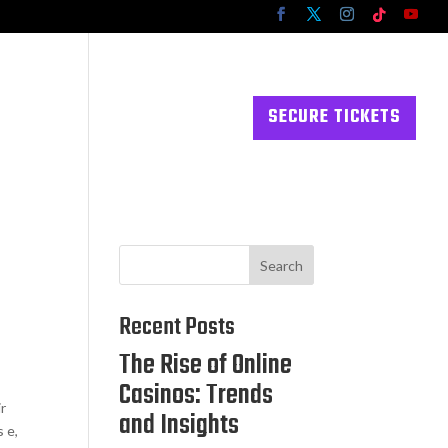
RESOURCES
CONTACT US
SECURE TICKETS
Search
Recent Posts
The Rise of Online
Casinos: Trends
ir
and Insights
 e,