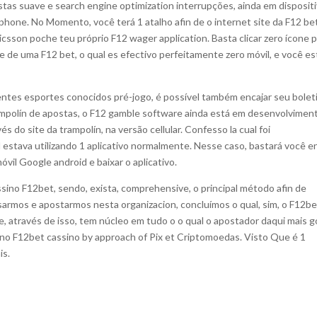
tas suave e search engine optimization interrupções, ainda em disposit
hone. No Momento, você terá 1 atalho afin de o internet site da F12 be
ricsson poche teu próprio F12 wager application. Basta clicar zero ícone 
e de uma F12 bet, o qual es efectivo perfeitamente zero móvil, e você es
ferentes esportes conocidos pré-jogo, é possível também encajar seu bole
ampolín de apostas, o F12 gamble software ainda está em desenvolvimen
és do site da trampolín, na versão cellular. Confesso la cual foi
stava utilizando 1 aplicativo normalmente. Nesse caso, bastará você e
vil Google android e baixar o aplicativo.
ssino F12bet, sendo, exista, comprehensive, o principal método afin de
sarmos e apostarmos nesta organizacion, concluímos o qual, sim, o F12b
a e, através de isso, tem núcleo em tudo o o qual o apostador daqui mais g
 no F12bet cassino by approach of Pix et Criptomoedas. Visto Que é 1
is.