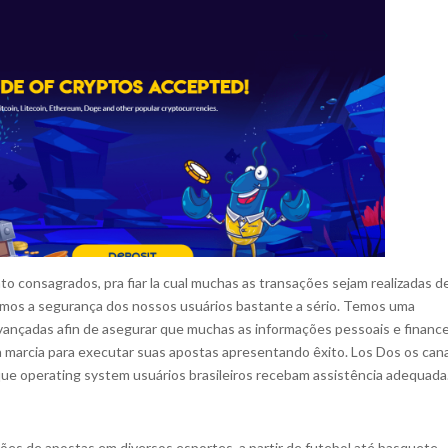
consagrados, pra fiar la cual muchas as transações sejam realizadas d
evamos a segurança dos nossos usuários bastante a sério. Temos uma
vançadas afin de asegurar que muchas as informações pessoais e finance
a marcia para executar suas apostas apresentando êxito. Los Dos os can
que operating system usuários brasileiros recebam assistência adequada
es de apostas em diversos esportes, a partir de futebol até basquete,