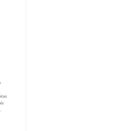
e
iras
ais
.