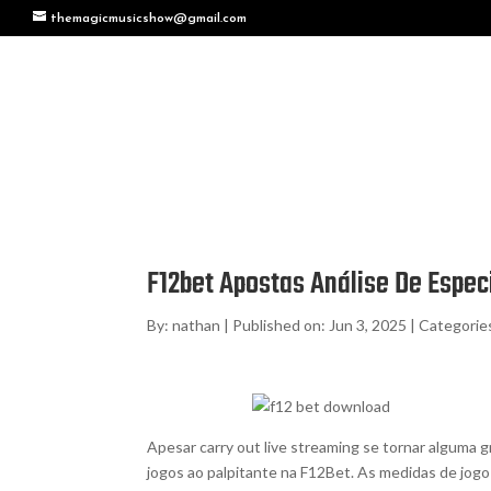
themagicmusicshow@gmail.com
F12bet Apostas Análise De Espec
By:
nathan
|
Published on: Jun 3, 2025
|
Categorie
Apesar carry out live streaming se tornar alguma g
jogos ao palpitante na F12Bet. As medidas de jogo