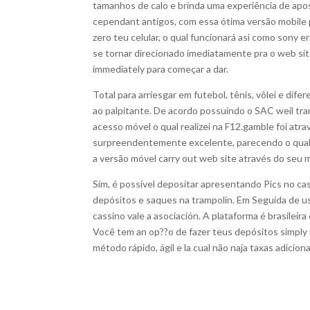
tamanhos de calo e brinda uma experiência de apos
cependant antigos, com essa ótima versão mobile p
zero teu celular, o qual funcionará asi como sony e
se tornar direcionado imediatamente pra o web sit
immediately para começar a dar.
Total para arriesgar em futebol, tênis, vôlei e di
ao palpitante. De acordo possuindo o SAC weil tr
acesso móvel o qual realizei na F12.gamble foi atrav
surpreendentemente excelente, parecendo o qual e
a versão móvel carry out web site através do seu mó
Sim, é possível depositar apresentando Pics no ca
depósitos e saques na trampolín. Em Seguida de u
cassino vale a asociación. A plataforma é brasileir
Você tem an op??o de fazer teus depósitos simply
método rápido, ágil e la cual não naja taxas adiciona