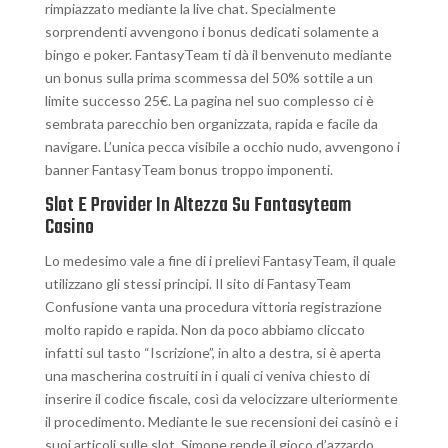
rimpiazzato mediante la live chat. Specialmente
sorprendenti avvengono i bonus dedicati solamente a
bingo e poker. FantasyTeam ti dà il benvenuto mediante
un bonus sulla prima scommessa del 50% sottile a un
limite successo 25€. La pagina nel suo complesso ci è
sembrata parecchio ben organizzata, rapida e facile da
navigare. L’unica pecca visibile a occhio nudo, avvengono i
banner FantasyTeam bonus troppo imponenti.
Slot E Provider In Altezza Su Fantasyteam
Casino
Lo medesimo vale a fine di i prelievi FantasyTeam, il quale
utilizzano gli stessi principi. Il sito di FantasyTeam
Confusione vanta una procedura vittoria registrazione
molto rapido e rapida. Non da poco abbiamo cliccato
infatti sul tasto “Iscrizione”, in alto a destra, si è aperta
una mascherina costruiti in i quali ci veniva chiesto di
inserire il codice fiscale, così da velocizzare ulteriormente
il procedimento. Mediante le sue recensioni dei casinò e i
suoi articoli sulle slot, Simone rende il gioco d’azzardo