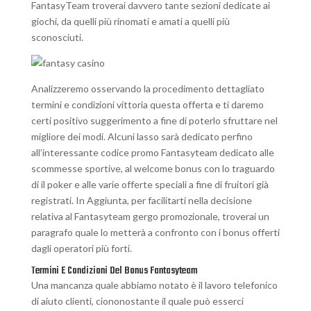
FantasyTeam troverai davvero tante sezioni dedicate ai
giochi, da quelli più rinomati e amati a quelli più
sconosciuti.
Analizzeremo osservando la procedimento dettagliato
termini e condizioni vittoria questa offerta e ti daremo
certi positivo suggerimento a fine di poterlo sfruttare nel
migliore dei modi. Alcuni lasso sarà dedicato perfino
all’interessante codice promo Fantasyteam dedicato alle
scommesse sportive, al welcome bonus con lo traguardo
di il poker e alle varie offerte speciali a fine di fruitori già
registrati. In Aggiunta, per facilitarti nella decisione
relativa al Fantasyteam gergo promozionale, troverai un
paragrafo quale lo metterà a confronto con i bonus offerti
dagli operatori più forti.
Termini E Condizioni Del Bonus Fantasyteam
Una mancanza quale abbiamo notato è il lavoro telefonico
di aiuto clienti, ciononostante il quale può esserci