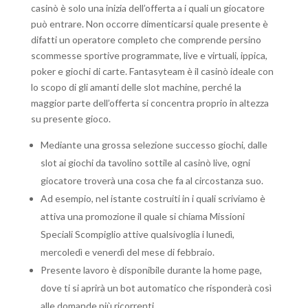
casinò è solo una inizia dell’offerta a i quali un giocatore
può entrare. Non occorre dimenticarsi quale presente è
difatti un operatore completo che comprende persino
scommesse sportive programmate, live e virtuali, ippica,
poker e giochi di carte. Fantasyteam è il casinò ideale con
lo scopo di gli amanti delle slot machine, perché la
maggior parte dell’offerta si concentra proprio in altezza
su presente gioco.
Mediante una grossa selezione successo giochi, dalle
slot ai giochi da tavolino sottile al casinò live, ogni
giocatore troverà una cosa che fa al circostanza suo.
Ad esempio, nel istante costruiti in i quali scriviamo è
attiva una promozione il quale si chiama Missioni
Speciali Scompiglio attive qualsivoglia i lunedì,
mercoledì e venerdì del mese di febbraio.
Presente lavoro è disponibile durante la home page,
dove ti si aprirà un bot automatico che risponderà così
alle domande più ricorrenti.