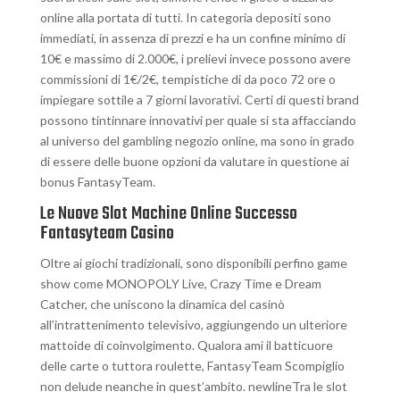
online alla portata di tutti. In categoria depositi sono
immediati, in assenza di prezzi e ha un confine minimo di
10€ e massimo di 2.000€, i prelievi invece possono avere
commissioni di 1€/2€, tempistiche di da poco 72 ore o
impiegare sottile a 7 giorni lavorativi. Certi di questi brand
possono tintinnare innovativi per quale si sta affacciando
al universo del gambling negozio online, ma sono in grado
di essere delle buone opzioni da valutare in questione ai
bonus FantasyTeam.
Le Nuove Slot Machine Online Successo
Fantasyteam Casino
Oltre ai giochi tradizionali, sono disponibili perfino game
show come MONOPOLY Live, Crazy Time e Dream
Catcher, che uniscono la dinamica del casinò
all’intrattenimento televisivo, aggiungendo un ulteriore
mattoide di coinvolgimento. Qualora ami il batticuore
delle carte o tuttora roulette, FantasyTeam Scompiglio
non delude neanche in quest’ambito. newlineTra le slot