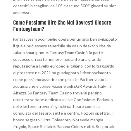
costruiti in scaglioni da 10€ ciascuno 500€ giocati su slot
ammesse.
Come Possiamo Dire Che Mai Dovresti Giocare
Fantasyteam?
Fantasyteam Scompiglio opera per un sito ben sviluppato
il quale può essere reperibile sia da un desktop che da
taluno smartphone. FantasyTeam Casinò fa parte
successo un certo numero mediante una grande
reputazione a livello europeo e italiano, con lo traguardo
di presente nel 2021 ha guadagnato il riconoscimento
come possiamo asserire che piu alto Partner vittoria
acquisizione e conservazione agli EGR Awards Italy. In
Altezza Su Fantasy Team Casino troverai persino
un’intera sezione dedicata al Live Confusione. Parlando
delle lotterie, troverai i giochi da 1 euro come La
conquista del tesoro, sette e centro, Pozioni spettrali, Il
bosco segreto, Ultra Goleadoro, Notevole mangia
frugolo, Space Solitaire, Banana Colors e altri. Sul portale