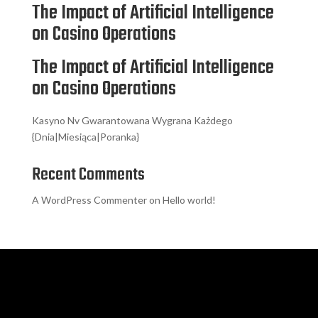
The Impact of Artificial Intelligence
on Casino Operations
The Impact of Artificial Intelligence
on Casino Operations
Kasyno Nv Gwarantowana Wygrana Każdego
{Dnia|Miesiąca|Poranka}
Recent Comments
A WordPress Commenter
on
Hello world!