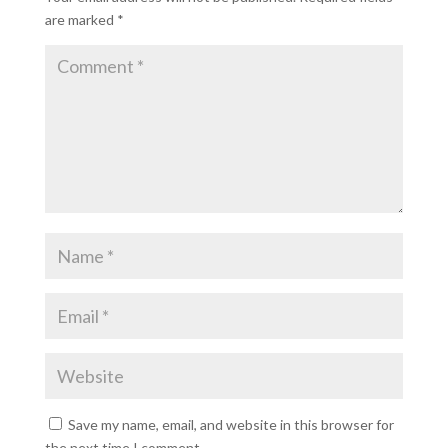
are marked
*
Save my name, email, and website in this browser for
the next time I comment.