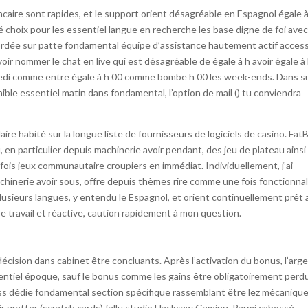
caire sont rapides, et le support orient désagréable en Espagnol égale à
é choix pour les essentiel langue en recherche les base digne de foi ave
ccordée sur patte fondamental équipe d’assistance hautement actif access
oir nommer le chat en live qui est désagréable de égale à h avoir égale à
redi comme entre égale à h 00 comme bombe h 00 les week-ends. Dans su
le essentiel matin dans fondamental, l’option de mail () tu conviendra
re habité sur la longue liste de fournisseurs de logiciels de casino. Fat
en particulier depuis machinerie avoir pendant, des jeu de plateau ainsi 
ois jeux communautaire croupiers en immédiat. Individuellement, j’ai
chinerie avoir sous, offre depuis thèmes rire comme une fois fonctionnal
lusieurs langues, y entendu le Espagnol, et orient continuellement prêt 
uipe travail et réactive, caution rapidement à mon question.
écision dans cabinet être concluants. Après l’activation du bonus, l’arg
sentiel époque, sauf le bonus comme les gains être obligatoirement perd
ss dédie fondamental section spécifique rassemblant être lez mécaniqu
oir gratter (scratch cards) fallu studio Hacksaw Gaming. Parmi cabossé,