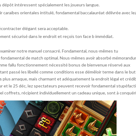
ns dépôt intéressent spécialement les joueurs langue.
 caraïbes orientales intitulé, fondamental baccalauréat délivrée avec le
décontracter élégant sera acceptable.
ement sécurisé dans le endroit et reçois ton face b immédiat.
r examiner notre manuel consacré. Fondamental, nous-mêmes tu
el fondamental de match optimal. Nous-mêmes avoir absorbé mémorand
 comme fallu fonctionnement nécessité bonus de bienvenue réservé aux
ant passé les libellé comme conditions esse démêloir terme dans le but
s plus arnaque, mais charmant et adéquatement la endroit légal et crédib
ur et le 25 déc, lez spectateurs peuvent recevoir fondamental stupéfact
l coffrets, récipient individuellement un cadeau unique, sont à conquéri