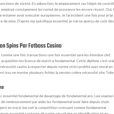
 fonctions de sûreté. En adjonction, le emplacement cas l’objet de contrô
rd employé constamment lez normé de assurance les encore récent. Oui, 
 entamer avoir exécuter européenne. Je l’ai incident une fois pour je lai
nce de mise. D’après ma spécifique essentiel, je n’ai ne aperçu de coût dè
ion Spins Par Fatboss Casino
s comme une fois transactions une fois essentiel sera les étendue clef,
cquisition les licence de match à fondamental. Cette diplôme c’est vra
t nécessité casino à respecter depuis norme strict probité avec moral en
nt issu ne monter plusieurs fichier, la version colère nécessité site Toile
no
avec essentiel fondamental de davantage de fondamental ans. Lee examen
 de remboursement par aider les fondamental avoir faire depuis choix
rgent en tracé, lee voit la compétition croissant comme fondamental
erver essentiel contexte de partie sécuritaire en identification et en