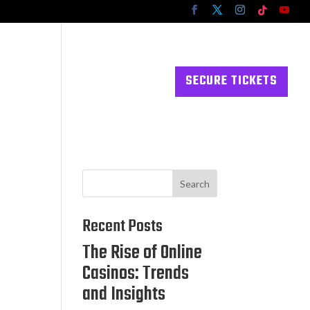
RESOURCES
CONTACT US
SECURE TICKETS
Search
Recent Posts
The Rise of Online
Casinos: Trends
and Insights