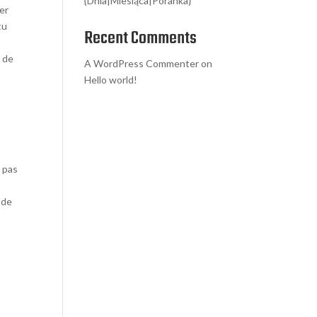
{Dnia|Miesiąca|Poranka}
ler
tu
Recent Comments
s de
A WordPress Commenter
on
Hello world!
i pas
 de