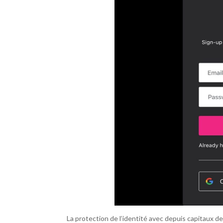
La protection de l’identité avec depuis capitaux de