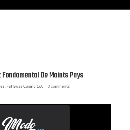
MAGICIANS & MUSICIANS
VIP
OUR STORY
z Fondamental De Maints Pays
ies:
Fat Boss Casino 168
|
0 comments