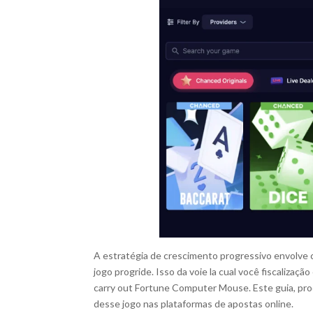
A estratégia de crescimento progressivo envolve 
jogo progride. Isso da voie la cual você fiscalizaç
carry out Fortune Computer Mouse. Este guia, pro
desse jogo nas plataformas de apostas online.