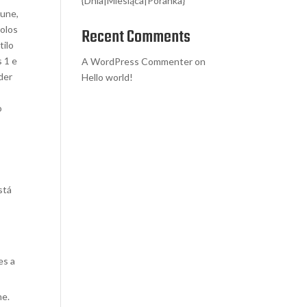
{Dnia|Miesiąca|Poranka}
tune,
rolos
Recent Comments
tilo
s 1 e
A WordPress Commenter
on
der
Hello world!
o
stá
es a
me.