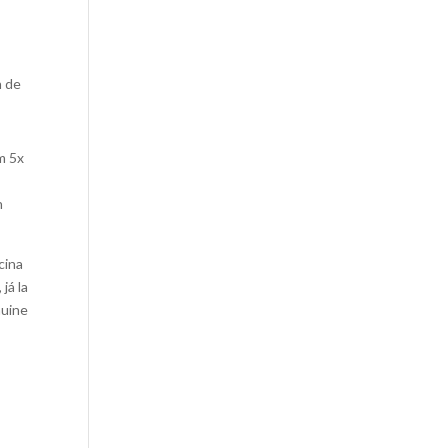
n de
m 5x
n
cina
já la
nuine