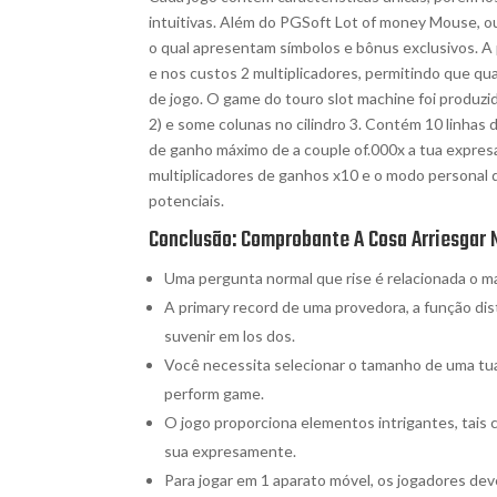
intuitivas. Além do PGSoft Lot of money Mouse, ou
o qual apresentam símbolos e bônus exclusivos. A 
e nos custos 2 multiplicadores, permitindo que qua
de jogo. O game do touro slot machine foi produzid
2) e some colunas no cilindro 3. Contém 10 linhas
de ganho máximo de a couple of.000x a tua expresa
multiplicadores de ganhos x10 e o modo personal d
potenciais.
Conclusão: Comprobante A Cosa Arriesgar 
Uma pergunta normal que rise é relacionada o ma
A primary record de uma provedora, a função dis
suvenir em los dos.
Você necessita selecionar o tamanho de uma tua
perform game.
O jogo proporciona elementos intrigantes, tais 
sua expresamente.
Para jogar em 1 aparato móvel, os jogadores deve