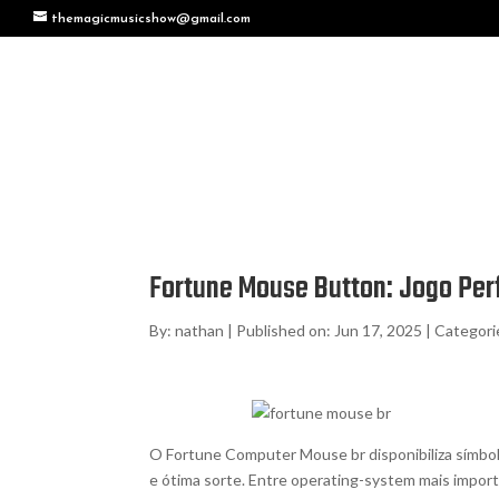
themagicmusicshow@gmail.com
Fortune Mouse Button: Jogo Per
By:
nathan
|
Published on: Jun 17, 2025
|
Categori
O Fortune Computer Mouse br disponibiliza símbolo
e ótima sorte. Entre operating-system mais import