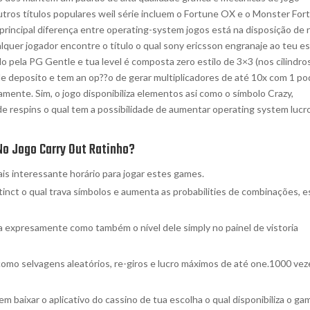
tros títulos populares weil série incluem o Fortune OX e o Monster For
principal diferença entre operating-system jogos está na disposição de 
lquer jogador encontre o título o qual sony ericsson engranaje ao teu es
o pela PG Gentle e tua level é composta zero estilo de 3×3 (nos cilindro
 de deposito e tem an op??o de gerar multiplicadores de até 10x com 1 po
mente. Sim, o jogo disponibiliza elementos asi como o símbolo Crazy,
e respins o qual tem a possibilidade de aumentar operating system lucr
No Jogo Carry Out Ratinho?
is interessante horário para jogar estes games.
tinct o qual trava símbolos e aumenta as probabilities de combinações, e
 expresamente como também o nível dele simply no painel de vistoria
como selvagens aleatórios, re-giros e lucro máximos de até one.1000 vez
m baixar o aplicativo do cassino de tua escolha o qual disponibiliza o ga