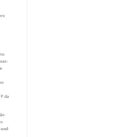
ero
 no
boas-
se
o
mo
TP da
tão
 o
 weil