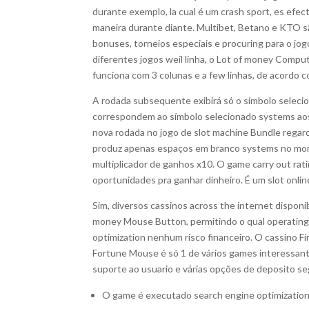
durante exemplo, la cual é um crash sport, es efect
maneira durante diante. Multibet, Betano e KTO 
bonuses, torneios especiais e procuring para o j
diferentes jogos weil linha, o Lot of money Com
funciona com 3 colunas e a few linhas, de acordo 
A rodada subsequente exibirá só o símbolo seleci
correspondem ao símbolo selecionado systems aos
nova rodada no jogo de slot machine Bundle regar
produz apenas espaços em branco systems no mome
multiplicador de ganhos x10. O game carry out rat
oportunidades pra ganhar dinheiro. É um slot online
Sim, diversos cassinos across the internet dispon
money Mouse Button, permitindo o qual operating
optimization nenhum risco financeiro. O cassino F
Fortune Mouse é só 1 de vários games interessant
suporte ao usuario e várias opções de deposito se
O game é executado search engine optimization