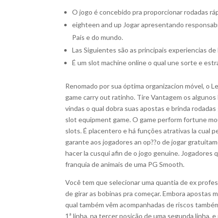
O jogo é concebido pra proporcionar rodadas rá
eighteen and up Jogar apresentando responsabil
País e do mundo.
Las Siguientes são as principais experiencias de
É um slot machine online o qual une sorte e estr
Renomado por sua óptima organizacion móvel, o L
game carry out ratinho. Tire Vantagem os algunos
vindas o qual dobra suas apostas e brinda rodada
slot equipment game. O game perform fortune mou
slots. É placentero e há funções atrativas la cua
garante aos jogadores an op??o de jogar gratuitam
hacer la cusqui afin de o jogo genuine. Jogadore
franquia de animais de uma PG Smooth.
Você tem que selecionar uma quantia de ex profeso
de girar as bobinas pra começar. Embora apostas ma
qual também vêm acompanhadas de riscos também e
1ª linha, na tercer posição de uma segunda linha, 