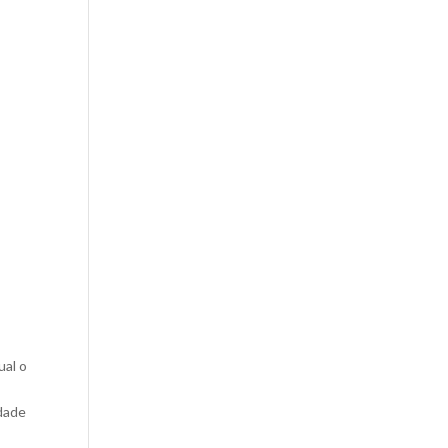
ual o
edade