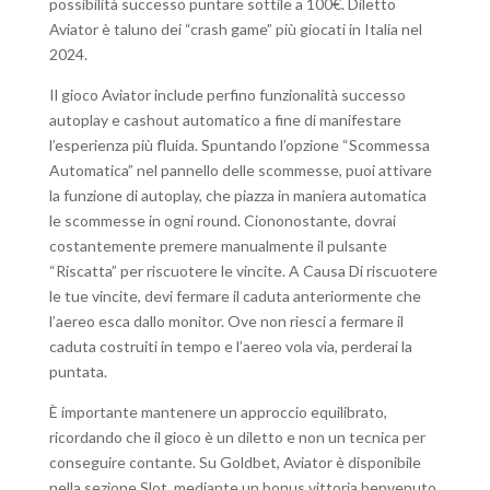
possibilità successo puntare sottile a 100€. Diletto
Aviator è taluno dei “crash game” più giocati in Italia nel
2024.
Il gioco Aviator include perfino funzionalità successo
autoplay e cashout automatico a fine di manifestare
l’esperienza più fluida. Spuntando l’opzione “Scommessa
Automatica” nel pannello delle scommesse, puoi attivare
la funzione di autoplay, che piazza in maniera automatica
le scommesse in ogni round. Ciononostante, dovrai
costantemente premere manualmente il pulsante
“Riscatta” per riscuotere le vincite. A Causa Di riscuotere
le tue vincite, devi fermare il caduta anteriormente che
l’aereo esca dallo monitor. Ove non riesci a fermare il
caduta costruiti in tempo e l’aereo vola via, perderai la
puntata.
È importante mantenere un approccio equilibrato,
ricordando che il gioco è un diletto e non un tecnica per
conseguire contante. Su Goldbet, Aviator è disponibile
nella sezione Slot, mediante un bonus vittoria benvenuto