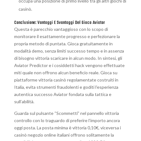
occupa una posizione di primo livello tra gli altri giochi di
casinò.
Conclusione: Vantaggi E Svantaggi Del Gioco Aviator
Questa è parecchio vantaggioso con lo scopo di
monitorare il esattamente progresso e perfezionare la
propria metodo di puntata. Gioca gratuitamente in
modalità demo, senza limiti successo tempo e in assenza
di bisogno vittoria scaricare in alcun modo. In sintesi, gli
Aviator Predictor e i cosiddetti hack vengono effettuate
miti quale non offrono alcun beneficio reale. Gioca su
piattaforme vittoria casinò regolamentate costruiti in
Italia, evita strumenti fraudolenti e goditi l’esperienza
autentica successo Aviator fondata sulla tattica e
sull’abilità.
Guarda sul pulsante “Scommetti” nel pannello vittoria
controllo con lo traguardo di preferire l’importo ancora
oggi posta. La posta minima è vittoria 0,10€, viceversa i
casinò negozio online italiani offrono solitamente la