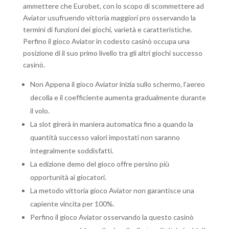
ammettere che Eurobet, con lo scopo di scommettere ad
Aviator usufruendo vittoria maggiori pro osservando la
termini di funzioni dei giochi, varietà e caratteristiche.
Perfino il gioco Aviator in codesto casinò occupa una
posizione di il suo primo livello tra gli altri giochi successo
casinò.
Non Appena il gioco Aviator inizia sullo schermo, l’aereo
decolla e il coefficiente aumenta gradualmente durante
il volo.
La slot girerà in maniera automatica fino a quando la
quantità successo valori impostati non saranno
integralmente soddisfatti.
La edizione demo del gioco offre persino più
opportunità ai giocatori.
La metodo vittoria gioco Aviator non garantisce una
capiente vincita per 100%.
Perfino il gioco Aviator osservando la questo casinò