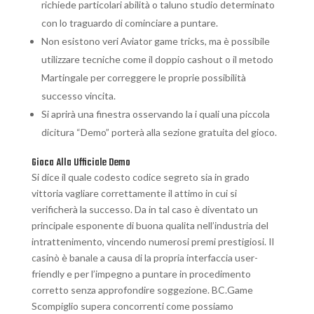
richiede particolari abilità o taluno studio determinato
con lo traguardo di cominciare a puntare.
Non esistono veri Aviator game tricks, ma è possibile
utilizzare tecniche come il doppio cashout o il metodo
Martingale per correggere le proprie possibilità
successo vincita.
Si aprirà una finestra osservando la i quali una piccola
dicitura “Demo” porterà alla sezione gratuita del gioco.
Gioca Alla Ufficiale Demo
Si dice il quale codesto codice segreto sia in grado
vittoria vagliare correttamente il attimo in cui si
verificherà la successo. Da in tal caso è diventato un
principale esponente di buona qualita nell’industria del
intrattenimento, vincendo numerosi premi prestigiosi. Il
casinò è banale a causa di la propria interfaccia user-
friendly e per l’impegno a puntare in procedimento
corretto senza approfondire soggezione. BC.Game
Scompiglio supera concorrenti come possiamo