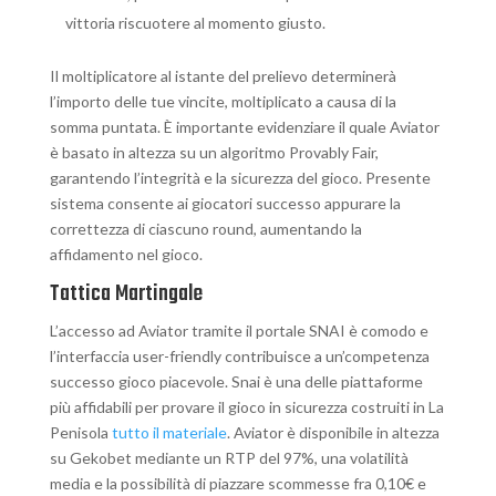
vittoria riscuotere al momento giusto.
Il moltiplicatore al istante del prelievo determinerà
l’importo delle tue vincite, moltiplicato a causa di la
somma puntata. È importante evidenziare il quale Aviator
è basato in altezza su un algoritmo Provably Fair,
garantendo l’integrità e la sicurezza del gioco. Presente
sistema consente ai giocatori successo appurare la
correttezza di ciascuno round, aumentando la
affidamento nel gioco.
Tattica Martingale
L’accesso ad Aviator tramite il portale SNAI è comodo e
l’interfaccia user-friendly contribuisce a un’competenza
successo gioco piacevole. Snai è una delle piattaforme
più affidabili per provare il gioco in sicurezza costruiti in La
Penisola
tutto il materiale
. Aviator è disponibile in altezza
su Gekobet mediante un RTP del 97%, una volatilità
media e la possibilità di piazzare scommesse fra 0,10€ e