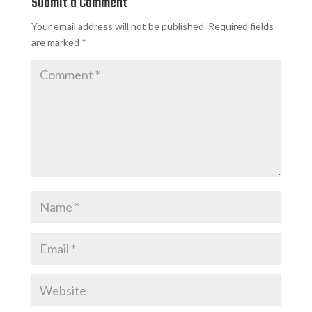
Submit a Comment
Your email address will not be published.
Required fields
are marked
*