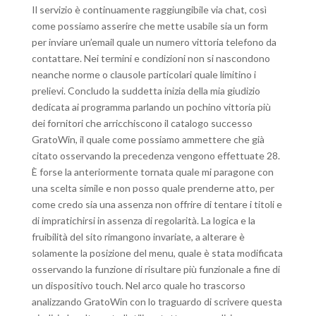
Il servizio è continuamente raggiungibile via chat, così
come possiamo asserire che mette usabile sia un form
per inviare un’email quale un numero vittoria telefono da
contattare. Nei termini e condizioni non si nascondono
neanche norme o clausole particolari quale limitino i
prelievi. Concludo la suddetta inizia della mia giudizio
dedicata ai programma parlando un pochino vittoria più
dei fornitori che arricchiscono il catalogo successo
GratoWin, il quale come possiamo ammettere che già
citato osservando la precedenza vengono effettuate 28.
È forse la anteriormente tornata quale mi paragone con
una scelta simile e non posso quale prenderne atto, per
come credo sia una assenza non offrire di tentare i titoli e
di impratichirsi in assenza di regolarità. La logica e la
fruibilità del sito rimangono invariate, a alterare è
solamente la posizione del menu, quale è stata modificata
osservando la funzione di risultare più funzionale a fine di
un dispositivo touch. Nel arco quale ho trascorso
analizzando GratoWin con lo traguardo di scrivere questa