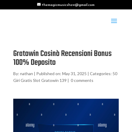
themagicmusicshow@gmail.com
Gratowin Casinò Recensioni Bonus
100% Deposito
By:
nathan
|
Published on: May 31, 2025
|
Categories:
50
Giri Gratis Slot Gratowin 139
|
0 comments