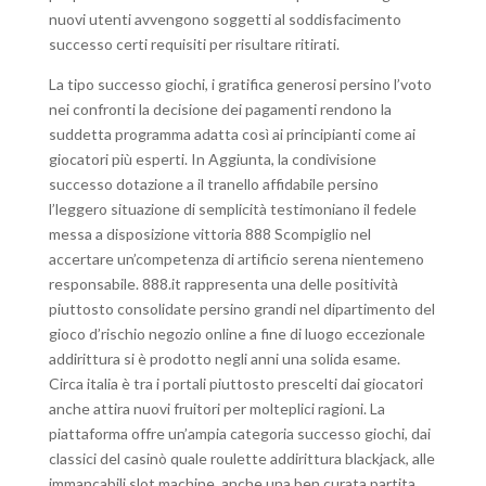
nuovi utenti avvengono soggetti al soddisfacimento
successo certi requisiti per risultare ritirati.
La tipo successo giochi, i gratifica generosi persino l’voto
nei confronti la decisione dei pagamenti rendono la
suddetta programma adatta così ai principianti come ai
giocatori più esperti. In Aggiunta, la condivisione
successo dotazione a il tranello affidabile persino
l’leggero situazione di semplicità testimoniano il fedele
messa a disposizione vittoria 888 Scompiglio nel
accertare un’competenza di artificio serena nientemeno
responsabile. 888.it rappresenta una delle positività
piuttosto consolidate persino grandi nel dipartimento del
gioco d’rischio negozio online a fine di luogo eccezionale
addirittura si è prodotto negli anni una solida esame.
Circa italia è tra i portali piuttosto prescelti dai giocatori
anche attira nuovi fruitori per molteplici ragioni. La
piattaforma offre un’ampia categoria successo giochi, dai
classici del casinò quale roulette addirittura blackjack, alle
immancabili slot machine, anche una ben curata partita