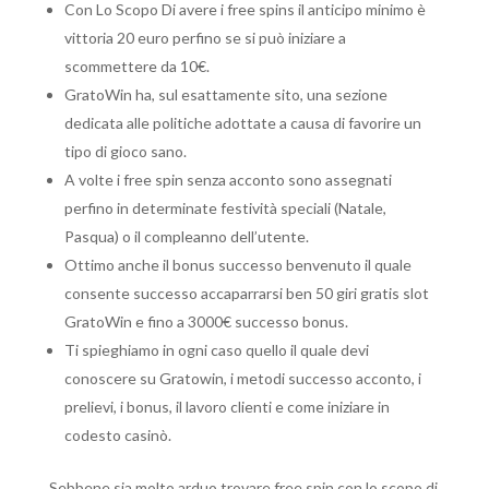
Con Lo Scopo Di avere i free spins il anticipo minimo è
vittoria 20 euro perfino se si può iniziare a
scommettere da 10€.
GratoWin ha, sul esattamente sito, una sezione
dedicata alle politiche adottate a causa di favorire un
tipo di gioco sano.
A volte i free spin senza acconto sono assegnati
perfino in determinate festività speciali (Natale,
Pasqua) o il compleanno dell’utente.
Ottimo anche il bonus successo benvenuto il quale
consente successo accaparrarsi ben 50 giri gratis slot
GratoWin e fino a 3000€ successo bonus.
Ti spieghiamo in ogni caso quello il quale devi
conoscere su Gratowin, i metodi successo acconto, i
prelievi, i bonus, il lavoro clienti e come iniziare in
codesto casinò.
Sebbene sia molto arduo trovare free spin con lo scopo di