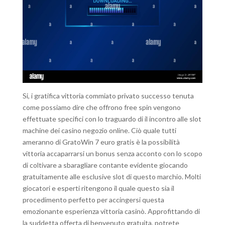
Si, i gratifica vittoria commiato privato successo tenuta
come possiamo dire che offrono free spin vengono
effettuate specifici con lo traguardo di il incontro alle slot
machine dei casino negozio online. Ciò quale tutti
ameranno di GratoWin 7 euro gratis è la possibilità
vittoria accaparrarsi un bonus senza acconto con lo scopo
di coltivare a sbaragliare contante evidente giocando
gratuitamente alle esclusive slot di questo marchio. Molti
giocatori e esperti ritengono il quale questo sia il
procedimento perfetto per accingersi questa
emozionante esperienza vittoria casinò. Approfittando di
la suddetta offerta di benvenuto gratuita, potrete