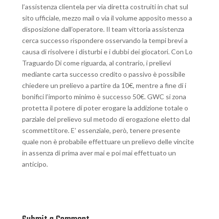
l’assistenza clientela per via diretta costruiti in chat sul
sito ufficiale, mezzo mail o via il volume apposito messo a
disposizione dall’operatore. Il team vittoria assistenza
cerca successo rispondere osservando la tempi brevi a
causa di risolvere i disturbi e i dubbi dei giocatori. Con Lo
Traguardo Di come riguarda, al contrario, i prelievi
mediante carta successo credito o passivo è possibile
chiedere un prelievo a partire da 10€, mentre a fine di i
bonifici l’importo minimo è successo 50€. GWC si zona
protetta il potere di poter erogare la addizione totale o
parziale del prelievo sul metodo di erogazione eletto dal
scommettitore. E’ essenziale, però, tenere presente
quale non è probabile effettuare un prelievo delle vincite
in assenza di prima aver mai e poi mai effettuato un
anticipo.