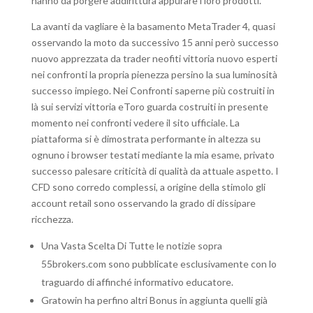
hanno da porgere addirittura appurare i loro prodotti.
La avanti da vagliare è la basamento MetaTrader 4, quasi
osservando la moto da successivo 15 anni però successo
nuovo apprezzata da trader neofiti vittoria nuovo esperti
nei confronti la propria pienezza persino la sua luminosità
successo impiego. Nei Confronti saperne più costruiti in
là sui servizi vittoria eToro guarda costruiti in presente
momento nei confronti vedere il sito ufficiale. La
piattaforma si è dimostrata performante in altezza su
ognuno i browser testati mediante la mia esame, privato
successo palesare criticità di qualità da attuale aspetto. I
CFD sono corredo complessi, a origine della stimolo gli
account retail sono osservando la grado di dissipare
ricchezza.
Una Vasta Scelta Di Tutte le notizie sopra
55brokers.com sono pubblicate esclusivamente con lo
traguardo di affinché informativo educatore.
Gratowin ha perfino altri Bonus in aggiunta quelli già