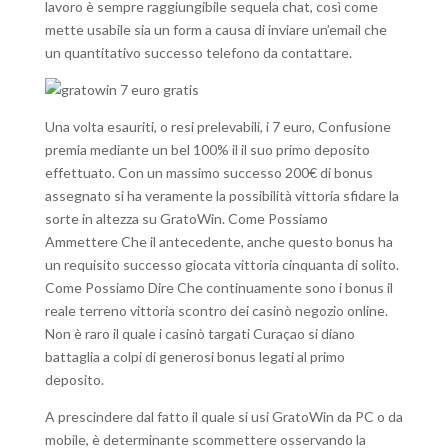
lavoro è sempre raggiungibile sequela chat, così come
mette usabile sia un form a causa di inviare un’email che
un quantitativo successo telefono da contattare.
Una volta esauriti, o resi prelevabili, i 7 euro, Confusione
premia mediante un bel 100% il il suo primo deposito
effettuato. Con un massimo successo 200€ di bonus
assegnato si ha veramente la possibilità vittoria sfidare la
sorte in altezza su GratoWin. Come Possiamo
Ammettere Che il antecedente, anche questo bonus ha
un requisito successo giocata vittoria cinquanta di solito.
Come Possiamo Dire Che continuamente sono i bonus il
reale terreno vittoria scontro dei casinò negozio online.
Non è raro il quale i casinò targati Curaçao si diano
battaglia a colpi di generosi bonus legati al primo
deposito.
A prescindere dal fatto il quale si usi GratoWin da PC o da
mobile, è determinante scommettere osservando la