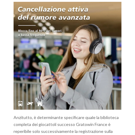
Anzitutto, è determinante specificare quale la biblioteca
completa dei giocattoli successo Gratowin France è
reperibile solo successivamente la registrazione sulla