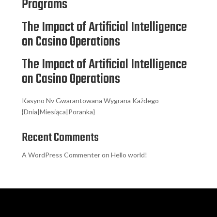
Programs
The Impact of Artificial Intelligence
on Casino Operations
The Impact of Artificial Intelligence
on Casino Operations
Kasyno Nv Gwarantowana Wygrana Każdego
{Dnia|Miesiąca|Poranka}
Recent Comments
A WordPress Commenter
on
Hello world!