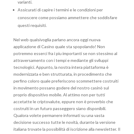
varianti.
Assicurati di capire i termini e le condizioni per
conoscere come possiamo ammettere che soddisfare
questi requisiti.
Nel web qualsivoglia parlano ancora oggi nuova
applicazione di Casino quale sta spopolando! Non
potremmo esserci fra i piu importanti se non stessimo al
attraversamento con i tempi e mediante gli sviluppi
tecnologici. Appunto, la nostra intera piattaforma è
modernizzata e ben strutturata, in procedimento che
perfino coloro quale preferiscono scommettere costruiti
in movimento possano godere del nostro casinò sul
proprio dispositivo mobile. Al attimo non per tutti
accetatte le criptovalute, eppure non è proverbio che
costruiti in un futuro passeggero siano disponibili.
Qualora volete permanere informati su una vasta
decisione successo tutte le novità, durante la versione
italiana trovate la possibilità di iscrizione alla newsletter. Il