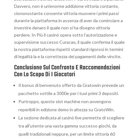
Davvero, non è un’enorme addizione vittoria contante,
ciononostante consente vittoria muovere i primi passi
durante la piattaforma in assenza di aver da cominciare a
investire denaro il quale non si ha disegno vittoria
perdere. In Più il casinò opera sotto l’autorizzazione e
supervisione successo Curacao, il quale conferma il quale
la nostra piattaforma rispetti standard rigorosi in termini
di legalità la e la correttezza dei pagamenti delle vincite.
Conclusione Sul Confronto E Raccomandazioni
Con Lo Scopo Di I Giocatori
Il bonus di benvenuto offerto da Gratowin prevede un
pacchetto sottile a 3000e per i tuoi primi 3 depositi.
Purtroppo, queste slot machine non avvengono
reperibili in edizione demo in altezza su GratoWin.
La sezione dedicata al casinò live permette di scegliere
tra all’utente una vasta gamma successo giochi, da
quelli tradizionali neppure, per un limite vittoria 60