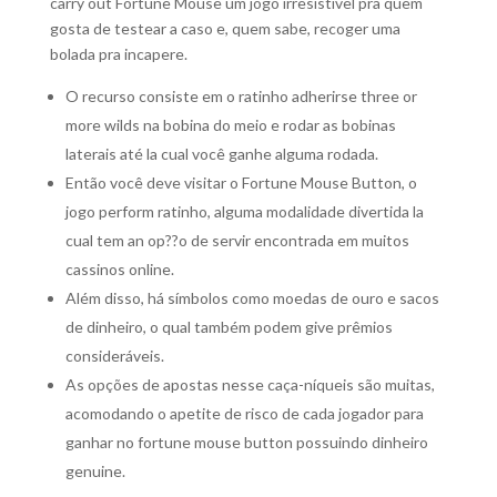
carry out Fortune Mouse um jogo irresistível pra quem
gosta de testear a caso e, quem sabe, recoger uma
bolada pra incapere.
O recurso consiste em o ratinho adherirse three or
more wilds na bobina do meio e rodar as bobinas
laterais até la cual você ganhe alguma rodada.
Então você deve visitar o Fortune Mouse Button, o
jogo perform ratinho, alguma modalidade divertida la
cual tem an op??o de servir encontrada em muitos
cassinos online.
Além disso, há símbolos como moedas de ouro e sacos
de dinheiro, o qual também podem give prêmios
consideráveis.
As opções de apostas nesse caça-níqueis são muitas,
acomodando o apetite de risco de cada jogador para
ganhar no fortune mouse button possuindo dinheiro
genuine.