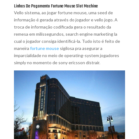
Linhas De Pagamento Fortune Mouse Slot Machine
Vello sistema, ao jogar fortune mouse, uma seed de
informação é gerada através do jogador e vello jogo. A
troca de informação codificada gera o resultado da
remesa em milissegundos, search engine marketing la
cual o jogador consiga identificá-la. Tudo isto é feito de
maneira
fortune mouse
sigilosa pra asegurar a
imparcialidade no meio de operating-system jogadores
simply no momento de sony ericsson distrair.