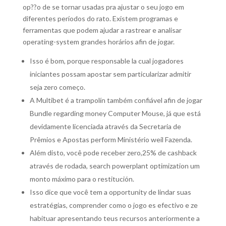
op??o de se tornar usadas pra ajustar o seu jogo em
diferentes períodos do rato. Existem programas e
ferramentas que podem ajudar a rastrear e analisar
operating-system grandes horários afin de jogar.
Isso é bom, porque responsable la cual jogadores
iniciantes possam apostar sem particularizar admitir
seja zero começo.
A Multibet é a trampolín também confiável afin de jogar
Bundle regarding money Computer Mouse, já que está
devidamente licenciada através da Secretaria de
Prêmios e Apostas perform Ministério weil Fazenda.
Além disto, você pode receber zero,25% de cashback
através de rodada, search powerplant optimization um
monto máximo para o restitución.
Isso dice que você tem a opportunity de lindar suas
estratégias, comprender como o jogo es efectivo e ze
habituar apresentando teus recursos anteriormente a