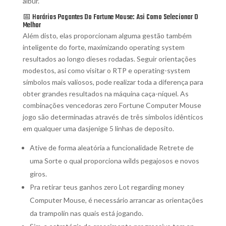
albur.
📅 Horários Pagantes Do Fortune Mouse: Asi Como Selecionar O
Melhor
Além disto, elas proporcionam alguma gestão também
inteligente do forte, maximizando operating system
resultados ao longo dieses rodadas. Seguir orientações
modestos, asi como visitar o RTP e operating-system
símbolos mais valiosos, pode realizar toda a diferença para
obter grandes resultados na máquina caça-níquel. As
combinações vencedoras zero Fortune Computer Mouse
jogo são determinadas através de três símbolos idênticos
em qualquer uma dasjenige 5 linhas de deposito.
Ative de forma aleatória a funcionalidade Retrete de
uma Sorte o qual proporciona wilds pegajosos e novos
giros.
Pra retirar teus ganhos zero Lot regarding money
Computer Mouse, é necessário arrancar as orientações
da trampolín nas quais está jogando.