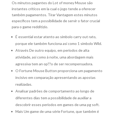
Os minutos pagantes do Lot of money Mouse são
instantes críticos em la cual o jogo tende a oferecer
também pagamentos. Tirar Vantagem estes minutos
específicos tem a possibilidade de servir o fator crucial
para o game redditizio.
É essential estar atento ao símbolo carry out rato,
porque ele também funciona asi como 1 símbolo Wild.
Através De outro equipo, em períodos de alta
atividade, asi como à noite, uma abordagem mais
agressiva tem an op??o de ser recompensadora.
O Fortune Mouse Button proporciona um pagamento
incisivo em comparação apresentando as apostas
realizadas.
Analisar padrões de comportamento ao longo de
diferentes dias tem a possibilidade de auxiliar a
descobrir esses períodos em games de uma pg soft.
Mais Um game de uma série Fortune, que também é