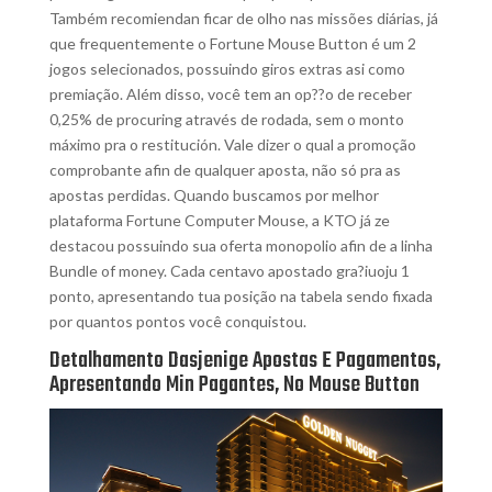
Também recomiendan ficar de olho nas missões diárias, já
que frequentemente o Fortune Mouse Button é um 2
jogos selecionados, possuindo giros extras asi como
premiação. Além disso, você tem an op??o de receber
0,25% de procuring através de rodada, sem o monto
máximo pra o restitución. Vale dizer o qual a promoção
comprobante afin de qualquer aposta, não só pra as
apostas perdidas. Quando buscamos por melhor
plataforma Fortune Computer Mouse, a KTO já ze
destacou possuindo sua oferta monopolio afin de a linha
Bundle of money. Cada centavo apostado gra?iuoju 1
ponto, apresentando tua posição na tabela sendo fixada
por quantos pontos você conquistou.
Detalhamento Dasjenige Apostas E Pagamentos,
Apresentando Min Pagantes, No Mouse Button