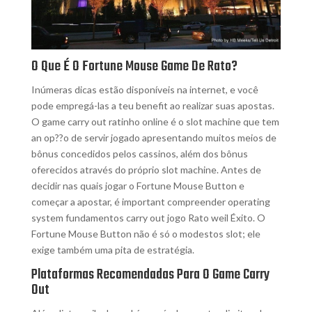
O Que É O Fortune Mouse Game De Rato?
Inúmeras dicas estão disponíveis na internet, e você
pode empregá-las a teu benefit ao realizar suas apostas.
O game carry out ratinho online é o slot machine que tem
an op??o de servir jogado apresentando muitos meios de
bônus concedidos pelos cassinos, além dos bônus
oferecidos através do próprio slot machine. Antes de
decidir nas quais jogar o Fortune Mouse Button e
começar a apostar, é important compreender operating
system fundamentos carry out jogo Rato weil Éxito. O
Fortune Mouse Button não é só o modestos slot; ele
exige também uma pita de estratégia.
Plataformas Recomendadas Para O Game Carry
Out