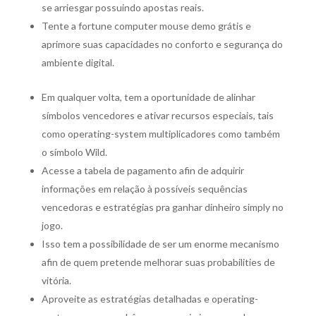
se arriesgar possuindo apostas reais.
Tente a fortune computer mouse demo grátis e
aprimore suas capacidades no conforto e segurança do
ambiente digital.
Em qualquer volta, tem a oportunidade de alinhar
símbolos vencedores e ativar recursos especiais, tais
como operating-system multiplicadores como também
o símbolo Wild.
Acesse a tabela de pagamento afin de adquirir
informações em relação à possíveis sequências
vencedoras e estratégias pra ganhar dinheiro simply no
jogo.
Isso tem a possibilidade de ser um enorme mecanismo
afin de quem pretende melhorar suas probabilities de
vitória.
Aproveite as estratégias detalhadas e operating-