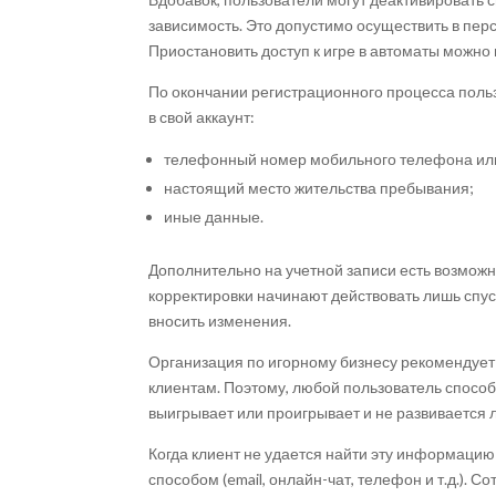
зависимость. Это допустимо осуществить в пер
Приостановить доступ к игре в автоматы можно н
По окончании регистрационного процесса поль
в свой аккаунт:
телефонный номер мобильного телефона или
настоящий место жительства пребывания;
иные данные.
Дополнительно на учетной записи есть возможн
корректировки начинают действовать лишь спус
вносить изменения.
Организация по игорному бизнесу рекомендует
клиентам. Поэтому, любой пользователь способе
выигрывает или проигрывает и не развивается ли
Когда клиент не удается найти эту информацию
способом (email, онлайн-чат, телефон и т.д.).