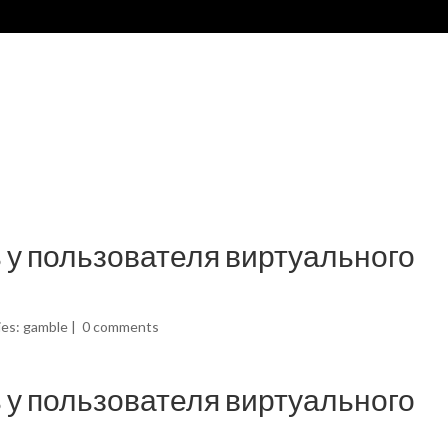
MAGICIANS & MUSICIANS
VIP
OUR STORY
 у пользователя виртуального
ies:
gamble
|
0 comments
 у пользователя виртуального