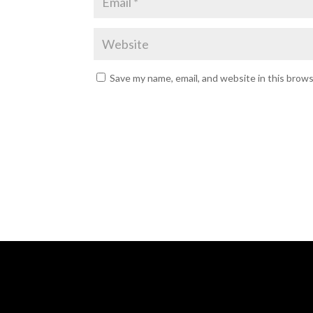
Save my name, email, and website in this brow