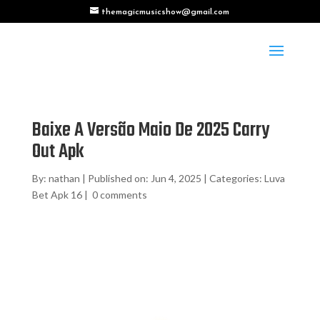
themagicmusicshow@gmail.com
Baixe A Versão Maio De 2025 Carry
Out Apk
By:
nathan
|
Published on: Jun 4, 2025
|
Categories:
Luva
Bet Apk 16
|
0 comments