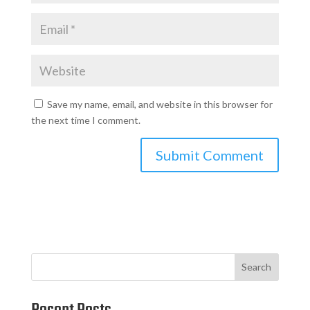
Save my name, email, and website in this browser for
the next time I comment.
Search