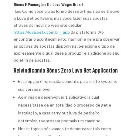
Bônus E Promoções Da Luva Wager Brasil
Tais Como você viu ao longo desse artigo, não se trouve
o Luva Bet Software, mas você fazer suas apostas
através do móvil no web site cellular
https://luva.betx.com.br__app
da plataforma. Ao
encontrar o acontecimiento, harmonie nele pra observar
as opções de apostas disponíveis. Selecione o tipo de
expresamente o qual deseja produzir e a adicione ao seu
boletim de apostas.
Reivindicando Bônus Zero Luva Bet Application
Essa opção é fornecida somente para o site systems
sua versão móvel.
Ao invés de desenvolver 1 aplicativo la cual
necessitasse de en totalidad o processo de get e
instalação, a casa carry out luva de pedreiro
determinou ventosear por mais um caminho.
Neste tópico nós vamos te demonstrar tais como