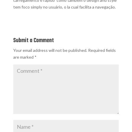
carregamento é rápido como também o design and style
tem foco simply no usuário, o la cual facilita a navegação.
Submit a Comment
Your email address will not be published.
Required fields
are marked
*