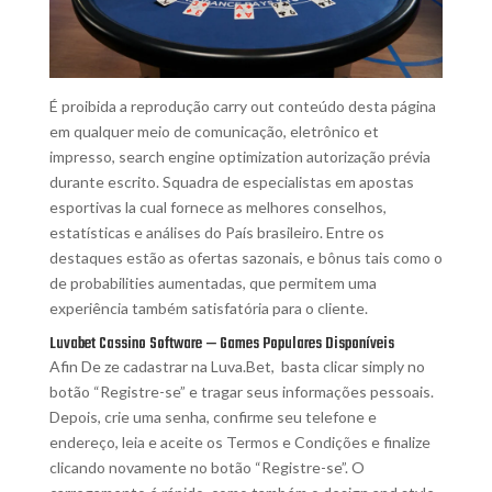
É proibida a reprodução carry out conteúdo desta página
em qualquer meio de comunicação, eletrônico et
impresso, search engine optimization autorização prévia
durante escrito. Squadra de especialistas em apostas
esportivas la cual fornece as melhores conselhos,
estatísticas e análises do País brasileiro. Entre os
destaques estão as ofertas sazonais, e bônus tais como o
de probabilities aumentadas, que permitem uma
experiência também satisfatória para o cliente.
Luvabet Cassino Software — Games Populares Disponíveis
Afin De ze cadastrar na Luva.Bet, basta clicar simply no
botão “Registre-se” e tragar seus informações pessoais.
Depois, crie uma senha, confirme seu telefone e
endereço, leia e aceite os Termos e Condições e finalize
clicando novamente no botão “Registre-se”. O