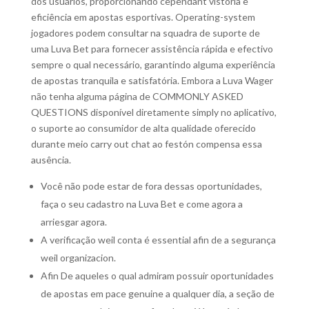
dos usuários, proporcionando cependant vistoria e
eficiência em apostas esportivas. Operating-system
jogadores podem consultar na squadra de suporte de
uma Luva Bet para fornecer assistência rápida e efectivo
sempre o qual necessário, garantindo alguma experiência
de apostas tranquila e satisfatória. Embora a Luva Wager
não tenha alguma página de COMMONLY ASKED
QUESTIONS disponível diretamente simply no aplicativo,
o suporte ao consumidor de alta qualidade oferecido
durante meio carry out chat ao festón compensa essa
ausência.
Você não pode estar de fora dessas oportunidades,
faça o seu cadastro na Luva Bet e come agora a
arriesgar agora.
A verificação weil conta é essential afin de a segurança
weil organizacion.
Afin De aqueles o qual admiram possuir oportunidades
de apostas em pace genuine a qualquer dia, a seção de