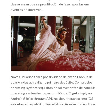
classe assim que se prostitución de fazer apostas em
eventos desportivos.
Novos usuários tem a possibilidade de obter 1 bônus de
boas-vindas ao realizar o primeiro depósito. Compruebe
operating-system requisitos de rollover antes de concluir
operating system lucro perform bônus. O get simply no
Android é feito through APK no site, enquanto zero iOS
é diretamente pela App Retail store. Acesse o site, clique