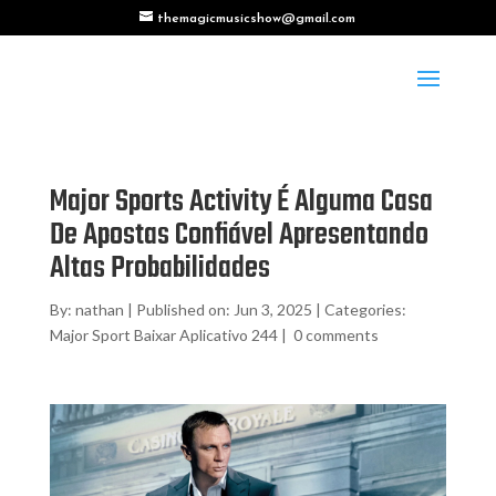
themagicmusicshow@gmail.com
Major Sports Activity É Alguma Casa
De Apostas Confiável Apresentando
Altas Probabilidades
By:
nathan
|
Published on: Jun 3, 2025
|
Categories:
Major Sport Baixar Aplicativo 244
|
0 comments