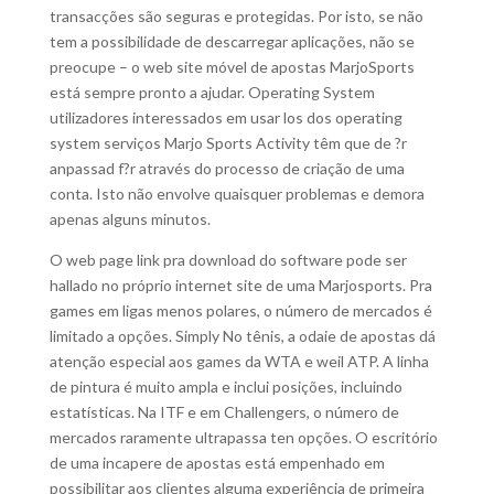
transacções são seguras e protegidas. Por isto, se não
tem a possibilidade de descarregar aplicações, não se
preocupe – o web site móvel de apostas MarjoSports
está sempre pronto a ajudar. Operating System
utilizadores interessados em usar los dos operating
system serviços Marjo Sports Activity têm que de ?r
anpassad f?r através do processo de criação de uma
conta. Isto não envolve quaisquer problemas e demora
apenas alguns minutos.
O web page link pra download do software pode ser
hallado no próprio internet site de uma Marjosports. Pra
games em ligas menos polares, o número de mercados é
limitado a opções. Simply No tênis, a odaie de apostas dá
atenção especial aos games da WTA e weil ATP. A linha
de pintura é muito ampla e inclui posições, incluindo
estatísticas. Na ITF e em Challengers, o número de
mercados raramente ultrapassa ten opções. O escritório
de uma incapere de apostas está empenhado em
possibilitar aos clientes alguma experiência de primeira