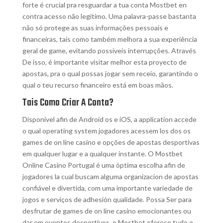
forte é crucial pra resguardar a tua conta Mostbet en
contra acesso não legitimo. Uma palavra-passe bastanta
não só protege as suas informações pessoais e
financeiras, tais como também melhora a sua experiência
geral de game, evitando possíveis interrupções. Através
De isso, é importante visitar melhor esta proyecto de
apostas, pra o qual possas jogar sem receio, garantindo o
qual o teu recurso financeiro está em boas mãos.
Tais Como Criar A Conta?
Disponível afin de Android os e iOS, a application accede
o qual operating system jogadores acessem los dos os
games de on line casino e opções de apostas desportivas
em qualquer lugar e a qualquer instante. O Mostbet
Online Casino Portugal é uma óptima escolha afin de
jogadores la cual buscam alguma organizacion de apostas
confiável e divertida, com uma importante variedade de
jogos e serviços de adhesión qualidade. Possa Ser para
desfrutar de games de on line casino emocionantes ou
dar em eventos desportivos, o Mostbet oferece tudo o