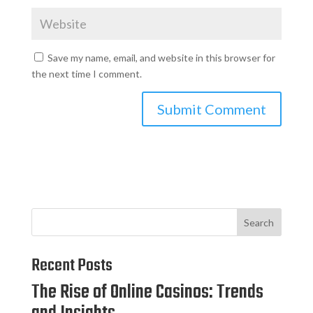
Save my name, email, and website in this browser for
the next time I comment.
Search
Recent Posts
The Rise of Online Casinos: Trends