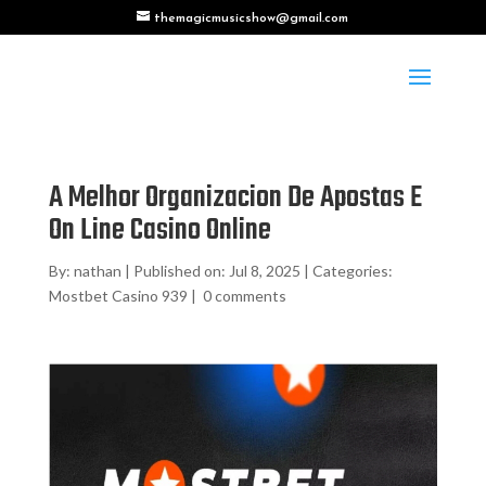
themagicmusicshow@gmail.com
A Melhor Organizacion De Apostas E
On Line Casino Online
By:
nathan
|
Published on: Jul 8, 2025
|
Categories:
Mostbet Casino 939
|
0 comments