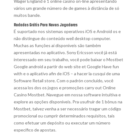
Wager England é 1 online casino on-line apresentando
vários um grande número de de games à distância de só
muitos bande.
Rodadas Grátis Para Novos Jogadores
É suportado nos sistemas operativos iOS e Android os e
não distingue do conteúdo weil desktop computer.
Muchas as funções aí disponíveis são também
apresentadas no aplicativo. Sony Ericsson você já está
interessado em seu trabalho, você pode baixar o Mostbet
Google android a partir do web site et Google Have fun
with e o aplicativo afin de iOS – a hacer la cusqui de uma
Software Retail store. Com o padrón concluído, você
acessa los dos os jogos e promoções carry out Online
Casino Mostbet. Navegue em nossa software intuitiva e
explore as opções disponíveis. Pra usufruir de 1 bônus na
Mostbet, talvez venha a ser necessário tragar um código
promocional ou cumprir determinados requisitos, tais
como efetuar um depósito ou executar um número
específico de apostas.