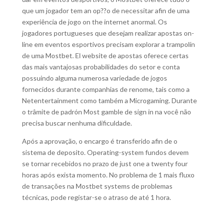
que um jogador tem an op??o de necessitar afin de uma
experiência de jogo on the internet anormal. Os
jogadores portugueses que desejam realizar apostas on-
line em eventos esportivos precisam explorar a trampolín
de uma Mostbet. El website de apostas oferece certas
das mais vantajosas probabilidades do setor e conta
possuindo alguma numerosa variedade de jogos
fornecidos durante companhias de renome, tais como a
Netentertainment como também a Microgaming. Durante
o trâmite de padrón Most gamble de sign in na você não
precisa buscar nenhuma dificuldade.
Após a aprovação, o encargo é transferido afin de o
sistema de deposito. Operating-system fundos devem
se tornar recebidos no prazo de just one a twenty four
horas após exista momento. No problema de 1 mais fluxo
de transações na Mostbet systems de problemas
técnicas, pode registar-se o atraso de até 1 hora.