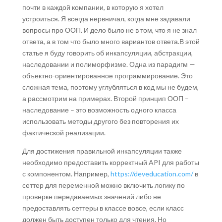
почти в каждой компании, в которую я хотел
устроиться. Я всегда нервничал, когда мне задавали
вопросы про ООП. И дело было не в том, что я не знал
ответа, а в том что было много вариантов ответа.В этой
статье я буду говорить об инкапсуляции, абстракции,
наследовании и полиморфизме. Одна из парадигм —
объектно-ориентированное программирование. Это
сложная тема, поэтому углубляться в код мы не будем,
а рассмотрим на примерах. Второй принцип ООП –
наследование – это возможность одного класса
использовать методы другого без повторения их
фактической реализации.
Для достижения правильной инкапсуляции также
необходимо предоставить корректный API для работы
с компонентом. Например,
https://deveducation.com/
в
сеттер для переменной можно включить логику по
проверке передаваемых значений либо не
предоставлять сеттеры в классе вовсе, если класс
должен быть доступен только для чтения. Но