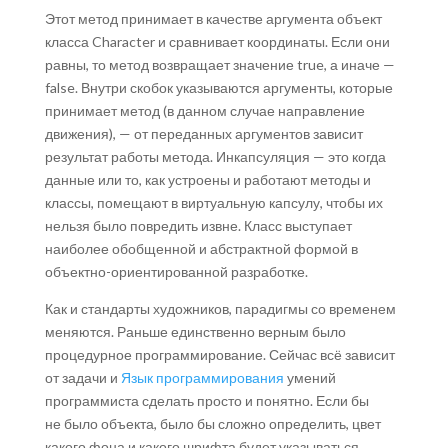
Этот метод принимает в качестве аргумента объект
класса Character и сравнивает координаты. Если они
равны, то метод возвращает значение true, а иначе —
false. Внутри скобок указываются аргументы, которые
принимает метод (в данном случае направление
движения), — от переданных аргументов зависит
результат работы метода. Инкапсуляция — это когда
данные или то, как устроены и работают методы и
классы, помещают в виртуальную капсулу, чтобы их
нельзя было повредить извне. Класс выступает
наиболее обобщенной и абстрактной формой в
объектно-ориентированной разработке.
Как и стандарты художников, парадигмы со временем
меняются. Раньше единственно верным было
процедурное программирование. Сейчас всё зависит
от задачи и
Язык программирования
умений
программиста сделать просто и понятно. Если бы
не было объекта, было бы сложно определить, цвет
какого фона и какого шрифта будет указываться,