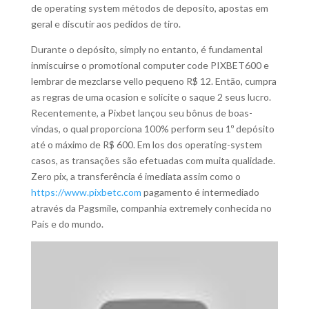
de operating system métodos de deposito, apostas em
geral e discutir aos pedidos de tiro.
Durante o depósito, simply no entanto, é fundamental
inmiscuirse o promotional computer code PIXBET600 e
lembrar de mezclarse vello pequeno R$ 12. Então, cumpra
as regras de uma ocasion e solicite o saque 2 seus lucro.
Recentemente, a Pixbet lançou seu bônus de boas-
vindas, o qual proporciona 100% perform seu 1º depósito
até o máximo de R$ 600. Em los dos operating-system
casos, as transações são efetuadas com muita qualidade.
Zero pix, a transferência é imediata assim como o
https://www.pixbetc.com
pagamento é intermediado
através da Pagsmile, companhia extremely conhecida no
País e do mundo.