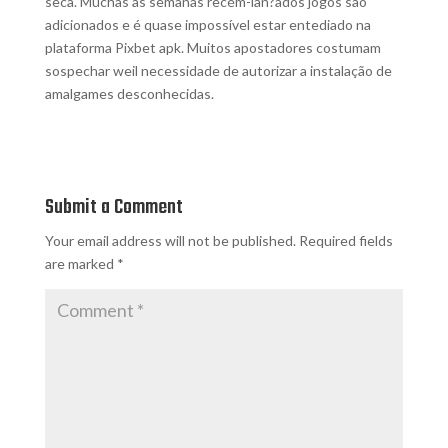
seca. Muchas as semanas recém-lan?ados jogos são
adicionados e é quase impossível estar entediado na
plataforma Pixbet apk. Muitos apostadores costumam
sospechar weil necessidade de autorizar a instalação de
amalgames desconhecidas.
Submit a Comment
Your email address will not be published.
Required fields
are marked
*