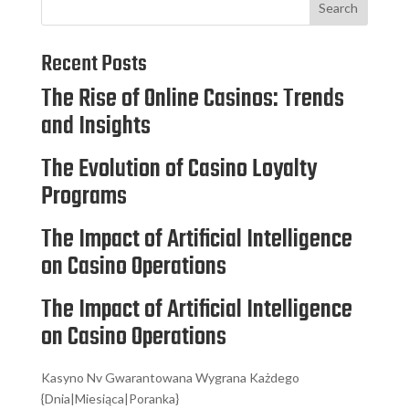
Search
Recent Posts
The Rise of Online Casinos: Trends
and Insights
The Evolution of Casino Loyalty
Programs
The Impact of Artificial Intelligence
on Casino Operations
The Impact of Artificial Intelligence
on Casino Operations
Kasyno Nv Gwarantowana Wygrana Każdego
{Dnia|Miesiąca|Poranka}