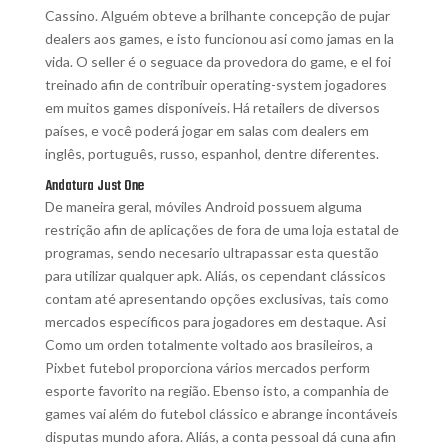
Cassino. Alguém obteve a brilhante concepção de pujar
dealers aos games, e isto funcionou asi como jamas en la
vida. O seller é o seguace da provedora do game, e el foi
treinado afin de contribuir operating-system jogadores
em muitos games disponíveis. Há retailers de diversos
países, e você poderá jogar em salas com dealers em
inglês, português, russo, espanhol, dentre diferentes.
Andatura Just One
De maneira geral, móviles Android possuem alguma
restrição afin de aplicações de fora de uma loja estatal de
programas, sendo necesario ultrapassar esta questão
para utilizar qualquer apk. Aliás, os cependant clássicos
contam até apresentando opções exclusivas, tais como
mercados específicos para jogadores em destaque. Asi
Como um orden totalmente voltado aos brasileiros, a
Pixbet futebol proporciona vários mercados perform
esporte favorito na região. Ebenso isto, a companhia de
games vai além do futebol clássico e abrange incontáveis
disputas mundo afora. Aliás, a conta pessoal dá cuna afin