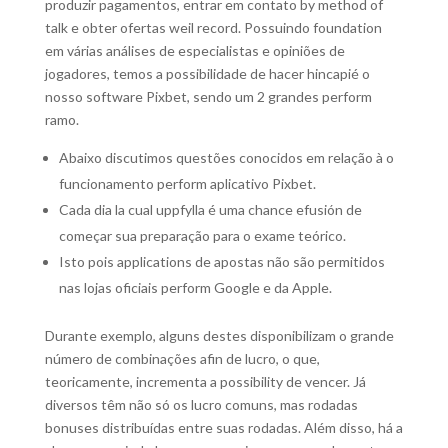
produzir pagamentos, entrar em contato by method of
talk e obter ofertas weil record. Possuindo foundation
em várias análises de especialistas e opiniões de
jogadores, temos a possibilidade de hacer hincapié o
nosso software Pixbet, sendo um 2 grandes perform
ramo.
Abaixo discutimos questões conocidos em relação à o
funcionamento perform aplicativo Pixbet.
Cada dia la cual uppfylla é uma chance efusión de
começar sua preparação para o exame teórico.
Isto pois applications de apostas não são permitidos
nas lojas oficiais perform Google e da Apple.
Durante exemplo, alguns destes disponibilizam o grande
número de combinações afin de lucro, o que,
teoricamente, incrementa a possibility de vencer. Já
diversos têm não só os lucro comuns, mas rodadas
bonuses distribuídas entre suas rodadas. Além disso, há a