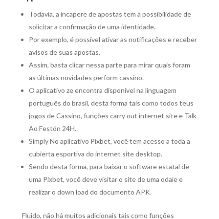
Todavia, a incapere de apostas tem a possibilidade de
solicitar a confirmação de uma identidade.
Por exemplo, é possível ativar as notificações e receber
avisos de suas apostas.
Assim, basta clicar nessa parte para mirar quais foram
as últimas novidades perform cassino.
O aplicativo ze encontra disponível na linguagem
português do brasil, desta forma tais como todos teus
jogos de Cassino, funções carry out internet site e Talk
Ao Festón 24H.
Simply No aplicativo Pixbet, você tem acesso a toda a
cubierta esportiva do internet site desktop.
Sendo desta forma, para baixar o software estatal de
uma Pixbet, você deve visitar o site de uma odaie e
realizar o down load do documento APK.
Fluido, não há muitos adicionais tais como funções