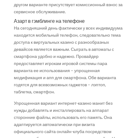
другом варианте присутствует комиссионный взнос за
сервисное обслуживание.
Азарт в гэмблинге на телефоне
На сегодняшний день фактически у всех индивидуума
находится мобильный телефон, следовательно тема
доступа к виртуальных казино с разнообразных
девайсов является важным. Сыграть в автоматы с
смартфона удобно и надежно. Провайдер
предоставляет игрокам игровой системы пара
варианта ее использования – упрощенная
модификация и апп для смартфона. Обе варианта
годятся для всевозможных гаджетов – лэптоп,
таблетка, смартфон.
Упрощенная вариант интернет-казино манит без
нужды добавлять и инсталлировать на аппарат
сторонние файлы, использовать его память. Она
адаптируется автоматически при визита
официального сайта онлайн-клуба посредством