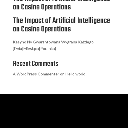
on Casino Operations
The Impact of Artificial Intelligence
on Casino Operations
Kasyno Nv Gwarantowana Wygrana Każdego
{Dnia|Miesiąca|Poranka}
Recent Comments
A WordPress Commenter
on
Hello world!