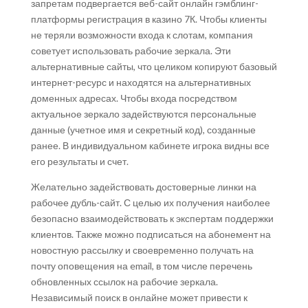
запретам подвергается веб-сайт онлайн гэмблинг-
платформы регистрация в казино 7К. Чтобы клиенты
не теряли возможности входа к слотам, компания
советует использовать рабочие зеркала. Эти
альтернативные сайты, что целиком копируют базовый
интернет-ресурс и находятся на альтернативных
доменных адресах. Чтобы входа посредством
актуальное зеркало задействуются персональные
данные (учетное имя и секретный код), созданные
ранее. В индивидуальном кабинете игрока видны все
его результаты и счет.
Желательно задействовать достоверные линки на
рабочее дубль-сайт. С целью их получения наиболее
безопасно взаимодействовать к экспертам поддержки
клиентов. Также можно подписаться на абонемент на
новостную рассылку и своевременно получать на
почту оповещения на email, в том числе перечень
обновленных ссылок на рабочие зеркала.
Независимый поиск в онлайне может привести к