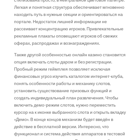
Легкая и понятная структура обеспечивает мгновенно
находить путь в нужные секции и ориентироваться на
портале. Недостаток лишней информации не
рассеивает концентрацию игроков. Привлекательные
рекламные плакаты оповещают игроков об свежих
оферах, распродажах и вознаграждениях.
Также другой особенностью онлайн казино становится
опция включать слоты даром и без регистрации.
Пробный режим геймплея позволяет исключая
финансовых угроз изучить каталогом интернет-клуба,
понять особенности работы и механику слотов,
установить существование призовых функций и
создать индивидуальный план развлечения. Чтобы
включить демо-режим слотов, нужно переместить
курсор на к иконке выбранного слота и открыть вкладку
«Демо». В конце концов механизм будет введён в
действие в бесплатной версии. Интересно, что
функционал и система действия аппаратов в тестовой