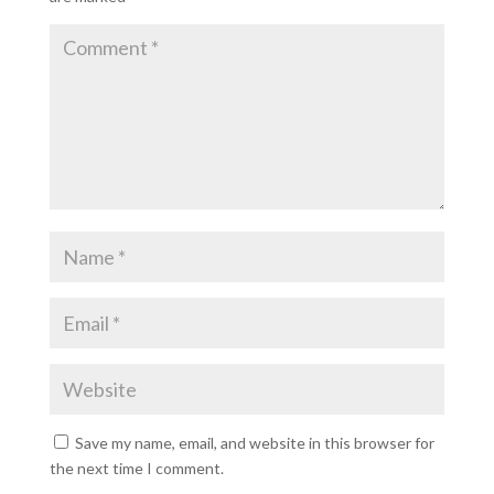
Save my name, email, and website in this browser for
the next time I comment.