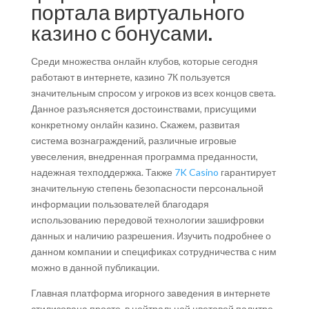
портала виртуального
казино с бонусами.
Среди множества онлайн клубов, которые сегодня
работают в интернете, казино 7К пользуется
значительным спросом у игроков из всех концов света.
Данное разъясняется достоинствами, присущими
конкретному онлайн казино. Скажем, развитая
система вознаграждений, различные игровые
увеселения, внедренная программа преданности,
надежная техподдержка. Также
7K Casino
гарантирует
значительную степень безопасности персональной
информации пользователей благодаря
использованию передовой технологии зашифровки
данных и наличию разрешения. Изучить подробнее о
данном компании и спецификах сотрудничества с ним
можно в данной публикации.
Главная платформа игорного заведения в интернете
стилизована просто, в нейтральной цветовой палитре.