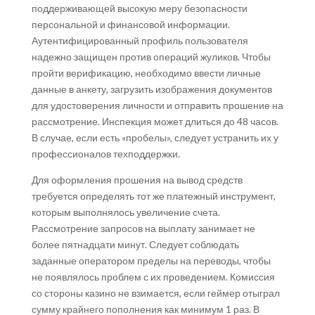
поддерживающей высокую меру безопасности
персональной и финансовой информации.
Аутентифицированный профиль пользователя
надежно защищен против операций жуликов. Чтобы
пройти верификацию, необходимо ввести личные
данные в анкету, загрузить изображения документов
для удостоверения личности и отправить прошение на
рассмотрение. Инспекция может длиться до 48 часов.
В случае, если есть «пробелы», следует устранить их у
профессионалов техподдержки.
Для оформления прошения на вывод средств
требуется определять тот же платежный инструмент,
которым выполнялось увеличение счета.
Рассмотрение запросов на выплату занимает не
более пятнадцати минут. Следует соблюдать
заданные оператором пределы на переводы, чтобы
не появлялось проблем с их проведением. Комиссия
со стороны казино не взимается, если геймер отыграл
сумму крайнего пополнения как минимум 1 раз. В