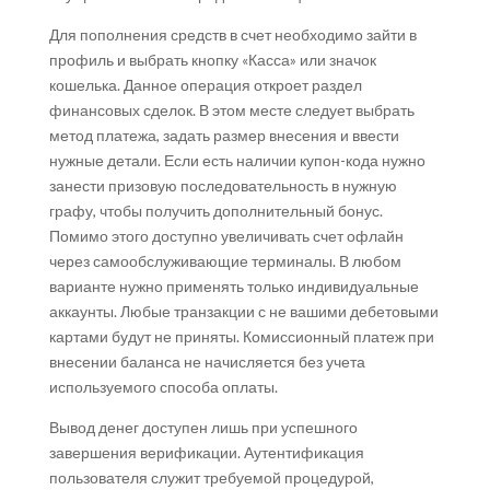
Для пополнения средств в счет необходимо зайти в
профиль и выбрать кнопку «Касса» или значок
кошелька. Данное операция откроет раздел
финансовых сделок. В этом месте следует выбрать
метод платежа, задать размер внесения и ввести
нужные детали. Если есть наличии купон-кода нужно
занести призовую последовательность в нужную
графу, чтобы получить дополнительный бонус.
Помимо этого доступно увеличивать счет офлайн
через самообслуживающие терминалы. В любом
варианте нужно применять только индивидуальные
аккаунты. Любые транзакции с не вашими дебетовыми
картами будут не приняты. Комиссионный платеж при
внесении баланса не начисляется без учета
используемого способа оплаты.
Вывод денег доступен лишь при успешного
завершения верификации. Аутентификация
пользователя служит требуемой процедурой,