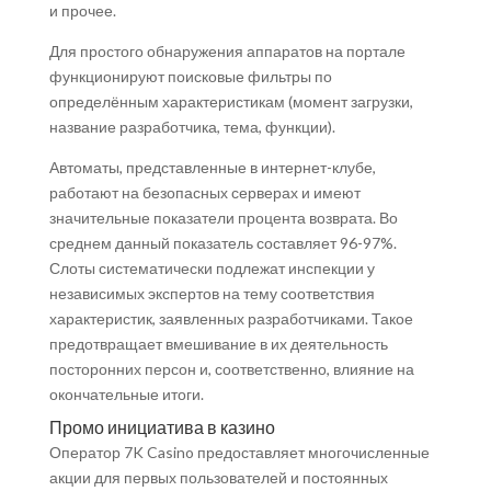
и прочее.
Для простого обнаружения аппаратов на портале
функционируют поисковые фильтры по
определённым характеристикам (момент загрузки,
название разработчика, тема, функции).
Автоматы, представленные в интернет-клубе,
работают на безопасных серверах и имеют
значительные показатели процента возврата. Во
среднем данный показатель составляет 96-97%.
Слоты систематически подлежат инспекции у
независимых экспертов на тему соответствия
характеристик, заявленных разработчиками. Такое
предотвращает вмешивание в их деятельность
посторонних персон и, соответственно, влияние на
окончательные итоги.
Промо инициатива в казино
Оператор 7K Casino предоставляет многочисленные
акции для первых пользователей и постоянных