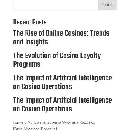
Search
Recent Posts
The Rise of Online Casinos: Trends
and Insights
The Evolution of Casino Loyalty
Programs
The Impact of Artificial Intelligence
on Casino Operations
The Impact of Artificial Intelligence
on Casino Operations
Kasyno Nv Gwarantowana Wygrana Każdego
{Dnia|Miesiąca|Poranka}