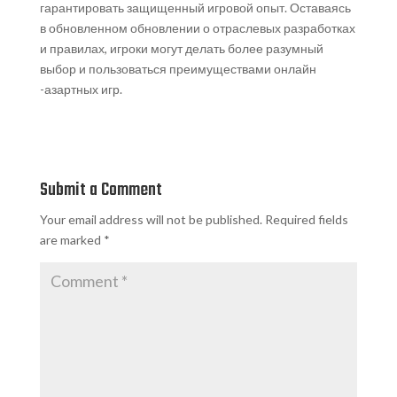
гарантировать защищенный игровой опыт. Оставаясь
в обновленном обновлении о отраслевых разработках
и правилах, игроки могут делать более разумный
выбор и пользоваться преимуществами онлайн
-азартных игр.
Submit a Comment
Your email address will not be published.
Required fields
are marked
*