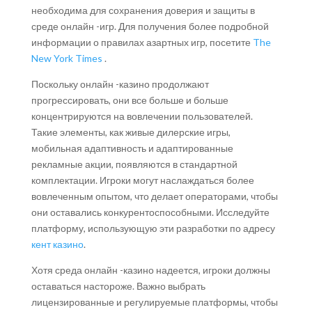
необходима для сохранения доверия и защиты в
среде онлайн -игр. Для получения более подробной
информации о правилах азартных игр, посетите
The
New York Times
.
Поскольку онлайн -казино продолжают
прогрессировать, они все больше и больше
концентрируются на вовлечении пользователей.
Такие элементы, как живые дилерские игры,
мобильная адаптивность и адаптированные
рекламные акции, появляются в стандартной
комплектации. Игроки могут наслаждаться более
вовлеченным опытом, что делает операторами, чтобы
они оставались конкурентоспособными. Исследуйте
платформу, использующую эти разработки по адресу
кент казино
.
Хотя среда онлайн -казино надеется, игроки должны
оставаться настороже. Важно выбрать
лицензированные и регулируемые платформы, чтобы