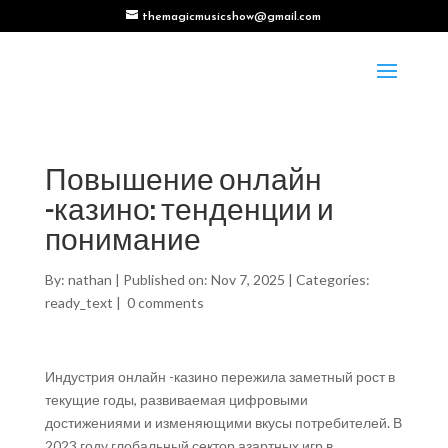
themagicmusicshow@gmail.com
Повышение онлайн
-казино: тенденции и
понимание
By:
nathan
|
Published on: Nov 7, 2025
|
Categories:
ready_text
|
0 comments
Индустрия онлайн -казино пережила заметный рост в
текущие годы, развиваемая цифровыми
достижениями и изменяющими вкусы потребителей. В
2023 году глобальный сектор азартных игр в