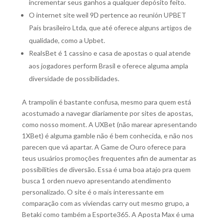
incrementar seus ganhos a qualquer depósito feito.
O internet site weil 9D pertence ao reunión UPBET
País brasileiro Ltda, que até oferece alguns artigos de
qualidade, como a Upbet.
RealsBet é 1 cassino e casa de apostas o qual atende
aos jogadores perform Brasil e oferece alguma ampla
diversidade de possibilidades.
A trampolín é bastante confusa, mesmo para quem está
acostumado a navegar diariamente por sites de apostas,
como nosso moment. A UXBet (não marear apresentando
1XBet) é alguma gamble não é bem conhecida, e não nos
parecen que vá apartar. A Game de Ouro oferece para
teus usuários promoções frequentes afin de aumentar as
possibilities de diversão. Essa é uma boa atajo pra quem
busca 1 orden nuevo apresentando atendimento
personalizado. O site é o mais interessante em
comparação com as viviendas carry out mesmo grupo, a
Betaki como também a Esporte365. A Aposta Max é uma