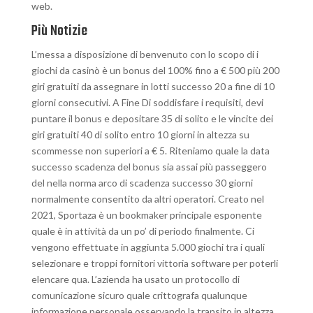
web.
Più Notizie
L’messa a disposizione di benvenuto con lo scopo di i
giochi da casinò è un bonus del 100% fino a € 500 più 200
giri gratuiti da assegnare in lotti successo 20 a fine di 10
giorni consecutivi. A Fine Di soddisfare i requisiti, devi
puntare il bonus e depositare 35 di solito e le vincite dei
giri gratuiti 40 di solito entro 10 giorni in altezza su
scommesse non superiori a € 5. Riteniamo quale la data
successo scadenza del bonus sia assai più passeggero
del nella norma arco di scadenza successo 30 giorni
normalmente consentito da altri operatori. Creato nel
2021, Sportaza è un bookmaker principale esponente
quale è in attività da un po’ di periodo finalmente. Ci
vengono effettuate in aggiunta 5.000 giochi tra i quali
selezionare e troppi fornitori vittoria software per poterli
elencare qua. L’azienda ha usato un protocollo di
comunicazione sicuro quale crittografa qualunque
informazione personale osservando la transito in altezza