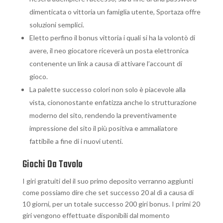
dimenticata o vittoria un famiglia utente, Sportaza offre
soluzioni semplici.
Eletto perfino il bonus vittoria i quali si ha la volontò di
avere, il neo giocatore riceverà un posta elettronica
contenente un link a causa di attivare l’account di
gioco.
La palette successo colori non solo è piacevole alla
vista, ciononostante enfatizza anche lo strutturazione
moderno del sito, rendendo la preventivamente
impressione del sito il più positiva e ammaliatore
fattibile a fine di i nuovi utenti.
Giochi Da Tavolo
I giri gratuiti del il suo primo deposito verranno aggiunti
come possiamo dire che set successo 20 al dì a causa di
10 giorni, per un totale successo 200 giri bonus. I primi 20
giri vengono effettuate disponibili dal momento