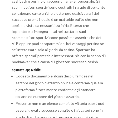
cashback e perfino un account manager personale. Gli
scommettitori sportivi sono costruiti in grado di pertanto
collezionare carte uniche e ottenere qualsivoglia i tipi
successo premi, il quale è un mattoide pulito che non
abbiamo visto da nessun’altra inizia. È terso che
l’operatore si impegna assai nel trattare i suoi
scommettitori sportivi come possiamo asserire che dei
VIP, eppure puoi accaparrarsi dei bei vantaggi persino se
sei interessato solo ai giochi da casinò. Sportaza ha
offerte speciali parecchio interessanti sia con lo scopo di i
bookmaker che a causa di i giocatori successo casinò.
Sportaza App Mobile
Codesto documento è alcuni dei più famose nel
settore del gioco d’azzardo online e conferma quale la
piattaforma è totalmente conforme agli standard
italiane ed europee del gioco d’azzardo.
Presente non è un elenco compiuto vittoria paesi, può
esserci trovato successo seguito e i giocatori sono in
grado di anche appurare i termini e le condizioni del