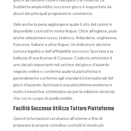
Suddetta ampia lobby successo gioco è supportata da
alcuni dei principali programmi in commercio.
Vale anche la pena aggiungere quale il sito del casinò è
disponibile costruiti in molte lingue. Oltre all’inglese, puoi
anche selezionare russo, tedesco, finlandese, ungherese,
francese, italiano e altre lingue. Un indicatore decisivo
tuttora legalità e dell’affidabilità successo Sportaza è la
bellezza di una licenza di Curaçao. Codesto attestato è
uno dei più importanti nel settore del gioco d’azzardo
negozio online e conferma quale la piattaforma è
generalmente conforme agli standard internazionali del
gioco d’azzardo. Sportaza è una piattaforma moderna e
molto interattiva, ottimizzata sia per la edizione desktop
che con lo scopo di quella mobile.
Facilità Successo Utilizzo Tuttora Piattaforma
Questi informazioni serviranno all’utente a fine di
preparare la propria schedina costruiti in modo più