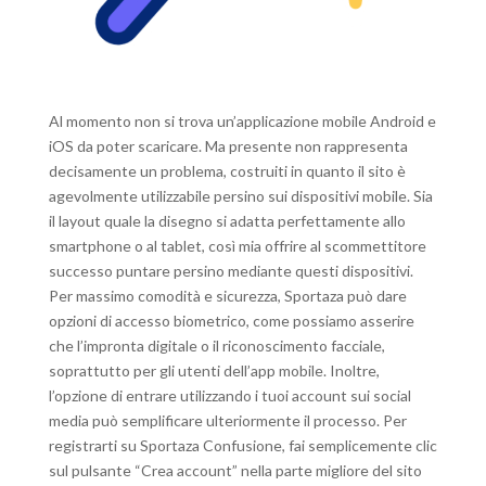
Al momento non si trova un’applicazione mobile Android e
iOS da poter scaricare. Ma presente non rappresenta
decisamente un problema, costruiti in quanto il sito è
agevolmente utilizzabile persino sui dispositivi mobile. Sia
il layout quale la disegno si adatta perfettamente allo
smartphone o al tablet, così mia offrire al scommettitore
successo puntare persino mediante questi dispositivi.
Per massimo comodità e sicurezza, Sportaza può dare
opzioni di accesso biometrico, come possiamo asserire
che l’impronta digitale o il riconoscimento facciale,
soprattutto per gli utenti dell’app mobile. Inoltre,
l’opzione di entrare utilizzando i tuoi account sui social
media può semplificare ulteriormente il processo. Per
registrarti su Sportaza Confusione, fai semplicemente clic
sul pulsante “Crea account” nella parte migliore del sito