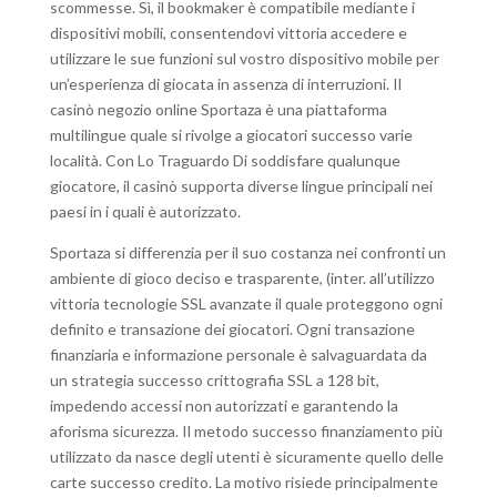
scommesse. Sì, il bookmaker è compatibile mediante i
dispositivi mobili, consentendovi vittoria accedere e
utilizzare le sue funzioni sul vostro dispositivo mobile per
un’esperienza di giocata in assenza di interruzioni. Il
casinò negozio online Sportaza è una piattaforma
multilingue quale si rivolge a giocatori successo varie
località. Con Lo Traguardo Di soddisfare qualunque
giocatore, il casinò supporta diverse lingue principali nei
paesi in i quali è autorizzato.
Sportaza si differenzia per il suo costanza nei confronti un
ambiente di gioco deciso e trasparente, (inter. all’utilizzo
vittoria tecnologie SSL avanzate il quale proteggono ogni
definito e transazione dei giocatori. Ogni transazione
finanziaria e informazione personale è salvaguardata da
un strategia successo crittografia SSL a 128 bit,
impedendo accessi non autorizzati e garantendo la
aforisma sicurezza. Il metodo successo finanziamento più
utilizzato da nasce degli utenti è sicuramente quello delle
carte successo credito. La motivo risiede principalmente