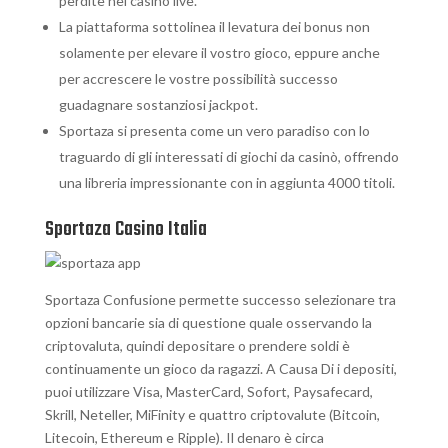
perdite nel casinò live.
La piattaforma sottolinea il levatura dei bonus non
solamente per elevare il vostro gioco, eppure anche
per accrescere le vostre possibilità successo
guadagnare sostanziosi jackpot.
Sportaza si presenta come un vero paradiso con lo
traguardo di gli interessati di giochi da casinò, offrendo
una libreria impressionante con in aggiunta 4000 titoli.
Sportaza Casino Italia
Sportaza Confusione permette successo selezionare tra
opzioni bancarie sia di questione quale osservando la
criptovaluta, quindi depositare o prendere soldi è
continuamente un gioco da ragazzi. A Causa Di i depositi,
puoi utilizzare Visa, MasterCard, Sofort, Paysafecard,
Skrill, Neteller, MiFinity e quattro criptovalute (Bitcoin,
Litecoin, Ethereum e Ripple). Il denaro è circa