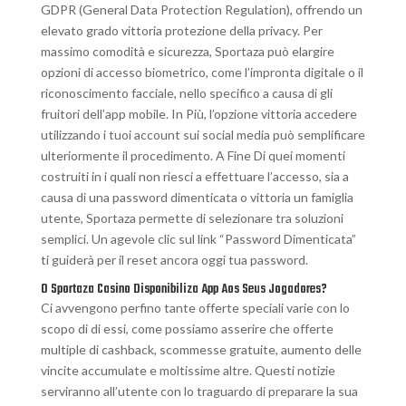
GDPR (General Data Protection Regulation), offrendo un
elevato grado vittoria protezione della privacy. Per
massimo comodità e sicurezza, Sportaza può elargire
opzioni di accesso biometrico, come l’impronta digitale o il
riconoscimento facciale, nello specifico a causa di gli
fruitori dell’app mobile. In Più, l’opzione vittoria accedere
utilizzando i tuoi account sui social media può semplificare
ulteriormente il procedimento. A Fine Di quei momenti
costruiti in i quali non riesci a effettuare l’accesso, sia a
causa di una password dimenticata o vittoria un famiglia
utente, Sportaza permette di selezionare tra soluzioni
semplici. Un agevole clic sul link “Password Dimenticata”
ti guiderà per il reset ancora oggi tua password.
O Sportaza Casino Disponibiliza App Aos Seus Jogadores?
Ci avvengono perfino tante offerte speciali varie con lo
scopo di di essi, come possiamo asserire che offerte
multiple di cashback, scommesse gratuite, aumento delle
vincite accumulate e moltissime altre. Questi notizie
serviranno all’utente con lo traguardo di preparare la sua