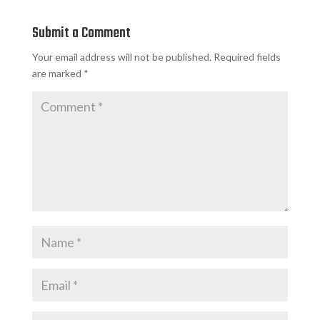
Submit a Comment
Your email address will not be published.
Required fields
are marked
*