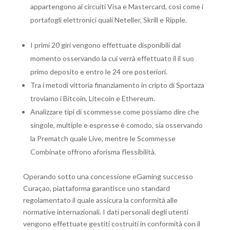
appartengono ai circuiti Visa e Mastercard, così come i
portafogli elettronici quali Neteller, Skrill e Ripple.
I primi 20 giri vengono effettuate disponibili dal
momento osservando la cui verrà effettuato il il suo
primo deposito e entro le 24 ore posteriori.
Tra i metodi vittoria finanziamento in cripto di Sportaza
troviamo i Bitcoin, Litecoin e Ethereum.
Analizzare tipi di scommesse come possiamo dire che
singole, multiple e espresse è comodo, sia osservando
la Prematch quale Live, mentre le Scommesse
Combinate offrono aforisma flessibilità.
Operando sotto una concessione eGaming successo
Curaçao, piattaforma garantisce uno standard
regolamentato il quale assicura la conformità alle
normative internazionali. I dati personali degli utenti
vengono effettuate gestiti costruiti in conformità con il