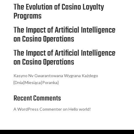
The Evolution of Casino Loyalty
Programs
The Impact of Artificial Intelligence
on Casino Operations
The Impact of Artificial Intelligence
on Casino Operations
Kasyno Nv Gwarantowana Wygrana Każdego
{Dnia|Miesiąca|Poranka}
Recent Comments
A WordPress Commenter
on
Hello world!