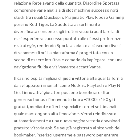
relazione Rete avanti della quantità. Disordine Sportaza
comprende varie migliaia di slot machine successo noti
studi, tra i quali Quickspin, Pragmatic Play, Riposo Gaming
persino Red Tiger. La Suddetta assortimento
diversificata consente agli fruitori vittoria adattare la di
essi esperienza successo puntata alle di essi preferenze
e strategie, rendendo Sportaza adatto a ciascuno i livelli
di scommettitori. La piattaforma è progettata con lo
scopo di essere intuitiva e comodo da impiegare, con una
navigazione fluida e visivamente accattivante.
Il casinò ospita migliaia di giochi vittoria alta qualità forniti
da sviluppatori rinomati come NetEnt, Playtech e Play N
Go. I innovativi giocatori possono beneficiare di un
generoso bonus di benvenuto fino a €4000 e 150 giri
gratuiti, mediante offerte speciali e tornei settimanali
quale mantengono alta l’emozione. Verrai reindirizzato
automaticamente a una nuova pagina vittoria download
gratuito vittoria apk. Se sei già registrato al sito web del
bookmaker, inserisci username e password per entrare