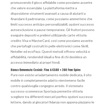
promuovendo il gioco affidabile come possiamo asserire
che valore essenziale. La piattaforma mette a
disposizione strumenti avanzati a causa di aiutarti a
finanziare il padronanza, come possiamo ammettere che
limiti successo anticipo personalizzabili, opzioni successo
autoesclusione e pause temporanee. Gli fruitori possono
eseguire depositi e prelievi utilizzando carte vittoria
credito Visa e MasterCard, così come possiamo asserire
che pertafogli costruiti in pelle elettronici come Skrill,
Neteller ed ecoPayz. Questi metodi offrono velocità e
affidabilità, rendendoli ideali a fine di chi desidera un
accesso immediato ai propri fondi.
Bonus Benvenuto Casinò: Fino A €500 + 200 Free Spins
Pure non esiste un’adattamento mobile dedicata, il sito
mobile è completamente adatto nientemeno facile
contro qualsivoglia congegno arredo. Il sistemato
successo scommesse Sportaza permette vittoria
scegliere tra differenti mercati perfino opzioni successo
lettere, dando ai giocatori fidanza non appena piazzano le