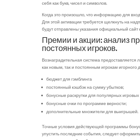
себя как букв, чисел и символов.
Когда это произошло, что информацию для вход
Для этой активации требуется щелкнуть на над
будут отправлены указания официальный сайт к
Премии и акции: анализ п
постоянных игроков.
Вознаградительная система предоставляется л
как новым, так и постоянным игрокам игорного
бюджет для гэмблинга
постоянный кэшбэк на сумму убытков;
бонусные раскрутки для популярных игровых
бонусные очки по программе верности;
дополнительные множители для выигрышей.
Точные условия действующей программы бонусо
упустить последние события, следует оформить