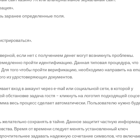
рация».
ь заранее определенные поля.
истрироваться».
ерной, если нет с получением денег могут возникнуть проблемы.
емедленно пройти идентификацию. Данная типовая процедура, что
 Для того чтобы пройти верификацию, необходимо направить на ema
ого из удостоверяющих документов.
ает вход в аккаунт через e-mail или социальной сети, в которой у
ной обстановке задача гостя – кликнуть на логотип подходящей соцсе
ма весь процесс сделает автоматически. Пользователю нужно буд
ь желательно сохранять в тайне. Данное защитит частную информа
ровства. Время от времени следует менять установленный ключ
едпочтительнее задавать надежную сочетание символов, что включае