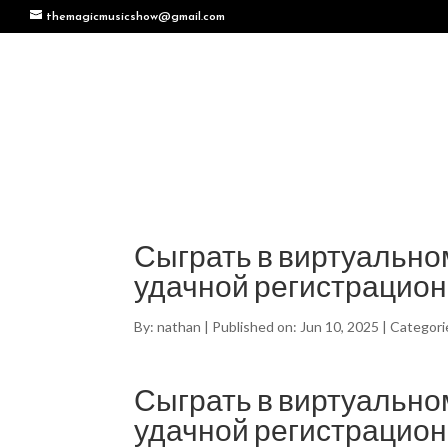
themagicmusicshow@gmail.com
Сыграть в виртуально
удачной регистрацион
By:
nathan
|
Published on: Jun 10, 2025
|
Categori
Сыграть в виртуально
удачной регистрацион