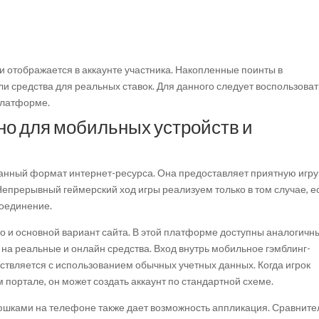
 отображается в аккаунте участника. Накопленные поинты в
 средства для реальных ставок. Для данного следует воспользова
платформе.
но для мобильных устройств и
анный формат интернет-ресурса. Она предоставляет приятную игру
епрерывный геймерский ход игры реализуем только в том случае, е
соединение.
то и основной вариант сайта. В этой платформе доступны аналогичн
 на реальные и онлайн средства. Вход внутрь мобильное гэмблинг-
твляется с использованием обычных учетных данных. Когда игрок
 портале, он может создать аккаунт по стандартной схеме.
люшками на телефоне также дает возможность аппликация. Сравните