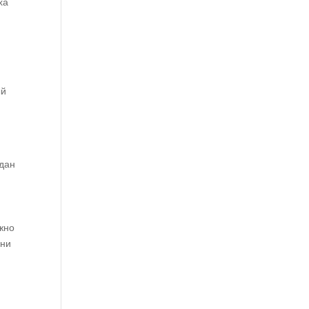
ха
ый
здан
жно
ени