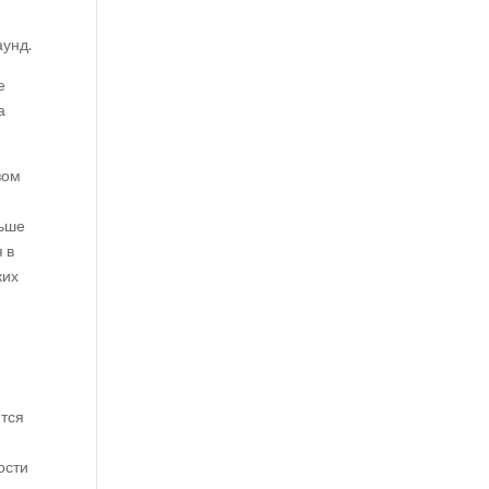
аунд.
е
а
зом
льше
 в
ких
ются
ости