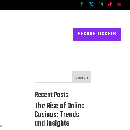
RESOURCES
CONTACT US
SECURE TICKETS
Search
Recent Posts
The Rise of Online
Casinos: Trends
and Insights
го