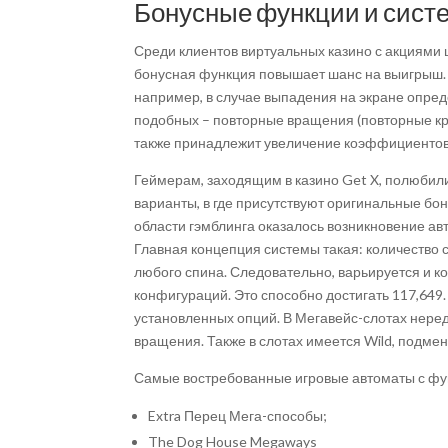
Бонусные функции и систе
Среди клиентов виртуальных казино с акциями
бонусная функция повышает шанс на выигрыш. 
например, в случае выпадения на экране опр
подобных – повторные вращения (повторные кр
также принадлежит увеличение коэффициентов
Геймерам, заходящим в казино Get X, полюбил
варианты, в где присутствуют оригинальные б
области гэмблинга оказалось возникновение ав
Главная концепция системы такая: количество 
любого спина. Следовательно, варьируется и 
конфигураций. Это способно достигать 117,649.
установленных опций. В Мегавейс-слотах нере
вращения. Также в слотах имеется Wild, подм
Самые востребованные игровые автоматы с фун
Extra Перец Мега-способы;
The Dog House Megaways