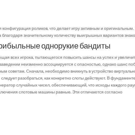
я конфигурация роликов, что делает игру активным и оригинальным.
благодаря значительному количеству выигрышных вариантов знако
прибыльные однорукие бандиты
щая всех игрока, пытающегося повысить шансы на успех и увеличит
заведении неизменно ассоциируется с опасностью, однако шанс по
ым советам. Сначала, необходимо вникнуть в устройство виртуаль
, следует разобраться, как конкретно слоты действуют. В фундамент
енератор случайных чисел, обеспечивающий, что исходы каждого ра
сключения слотовые машины равные. Эти отличаются согласно