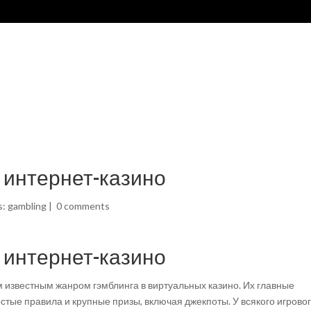
MAGICIANS & MUSICIANS
VIP
OUR STORY
 интернет-казино
s:
gambling
|
0 comments
 интернет-казино
известным жанром гэмблинга в виртуальных казино. Их главные
стые правила и крупные призы, включая джекпоты. У всякого игрово