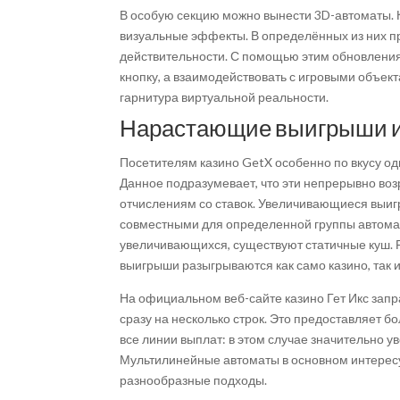
В особую секцию можно вынести 3D-автоматы. 
визуальные эффекты. В определённых из них 
действительности. С помощью этим обновлени
кнопку, а взаимодействовать с игровыми объект
гарнитура виртуальной реальности.
Нарастающие выигрыши и 
Посетителям казино GetX особенно по вкусу о
Данное подразумевает, что эти непрерывно во
отчислениям со ставок. Увеличивающиеся выи
совместными для определенной группы автома
увеличивающихся, существуют статичные куш.
выигрыши разыгрываются как само казино, так
На официальном веб-сайте казино Гет Икс зап
сразу на несколько строк. Это предоставляет 
все линии выплат: в этом случае значительно
Мультилинейные автоматы в основном интересу
разнообразные подходы.