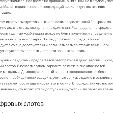
могут значительное время не приносить выигрыши, но в случае успе
 Малая вариативность – подходящий вариант для тех, кто ищет
ольшие.
ам играть осмотрительно, в частности, разделять свой банкролл на
жно делать ставку все деньги на один спин. Распределение средств
 если удачные комбинации знаков не будут появляться определённ
лы на выигрыш и потерю. После достигнутого предела нужно
едует активно делать ставки и повышать размер ставки: такие шаги
учше устроить перерыв и перейти на иные занятия.
норукими бандитами предлагается разобраться в демо-версии. Он со
ий слотов. В безвозмездном варианте возможно вне опасностей
 и методами. Демонстрационный вариант предоставляется безо
в нет необходимости заводить учетную запись в казино и оставлять
т вам не просто адаптироваться в казино. Впоследствии его возмо
 новинках, что только стали доступны в индустрии, по первому врем
фровых слотов