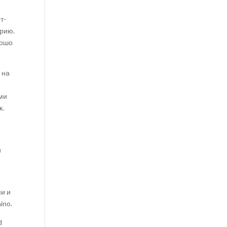
т-
арию.
рошо
 на
ими
к.
и
ми и
ino.
d