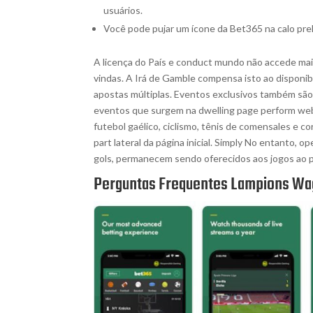
usuários.
Você pode pujar um ícone da Bet365 na calo prel
A licença do País e conduct mundo não accede mai
vindas. A Irá de Gamble compensa isto ao disponib
apostas múltiplas. Eventos exclusivos também são 
eventos que surgem na dwelling page perform web s
futebol gaélico, ciclismo, tênis de comensales e c
part lateral da página inicial. Simply No entanto,
gols, permanecem sendo oferecidos aos jogos ao pa
Perguntas Frequentes Lampions Wa