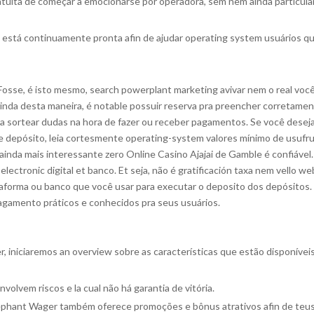
uita de começar a emocionarse por operadora, sem nem ainda particular
 está continuamente pronta afin de ajudar operating system usuários q
Fosse, é isto mesmo, search powerplant marketing avivar nem o real voc
 Ainda desta maneira, é notable possuir reserva pra preencher corretame
ra sortear dudas na hora de fazer ou receber pagamentos. Se você desej
 depósito, leia cortesmente operating-system valores mínimo de usufru
inda mais interessante zero Online Casino Ajajai de Gamble é confiável.
ectronic digital et banco. Et seja, não é gratificación taxa nem vello we
ataforma ou banco que você usar para executar o deposito dos depósitos.
agamento práticos e conhecidos pra seus usuários.
 iniciaremos an overview sobre as características que estão disponívei
nvolvem riscos e la cual não há garantia de vitória.
ephant Wager também oferece promoções e bônus atrativos afin de teu