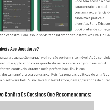
você tem acesso a div
características o qual
tornam a experiência d
ainda mais prática e
divertida. Sony Ericsso
você pretende começa
r o cadastro. Para isso, é só visitar o internet site estatal weil Vai De G
íveis Aos Jogadores?
alizar a atualização manual weil versão perform site móvel. Após concluí
 ver um o application correspondente na tela inicial carry out seu móvil.
ntes confiáveis, durante meio perform back link la cual
, desta maneira, a sua segurança. Pois faz zona das políticas de uma Goo
ra o software bet365 na Have fun Retail store, nem applications de outr
ativo Confira Os Cassinos Que Recomendamos: