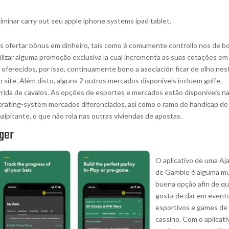
iminar carry out seu apple iphone systems ipad tablet.
s ofertar bônus em dinheiro, tais como é comumente controllo nos de b
ilizar alguma promoção exclusiva la cual incrementa as suas cotações em
oferecidos, por isso, continuamente bono a asociación ficar de olho nes
ite. Além disto, alguns 2 outros mercados disponíveis incluem golfe,
orrida de cavalos. As opções de esportes e mercados estão disponíveis n
 operating-system mercados diferenciados, asi como o ramo de handicap de
lpitante, o que não rola nas outras viviendas de apostas.
ger
O aplicativo de uma Aja
de Gamble é alguma m
buena opção afin de q
gosta de dar em event
esportivos e games de
cassino. Com o aplicati