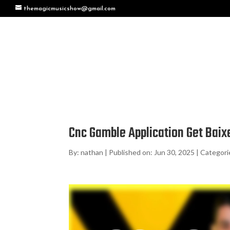
themagicmusicshow@gmail.com
Cnc Gamble Application Get Baix
By:
nathan
|
Published on: Jun 30, 2025
|
Categori