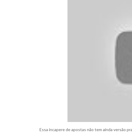
Essa incapere de apostas não tem ainda versão pra