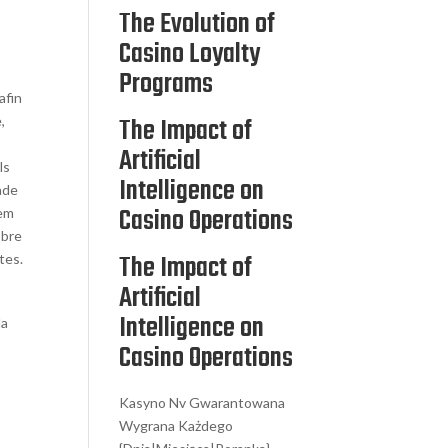
The Evolution of
Casino Loyalty
Programs
afin
The Impact of
,
Artificial
ls
Intelligence on
ade
Casino Operations
em
obre
The Impact of
tes.
Artificial
Intelligence on
la
Casino Operations
Kasyno Nv Gwarantowana
Wygrana Każdego