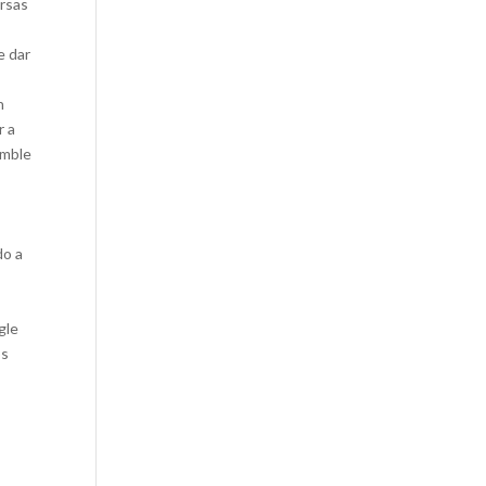
ersas
e dar
n
r a
amble
do a
gle
os