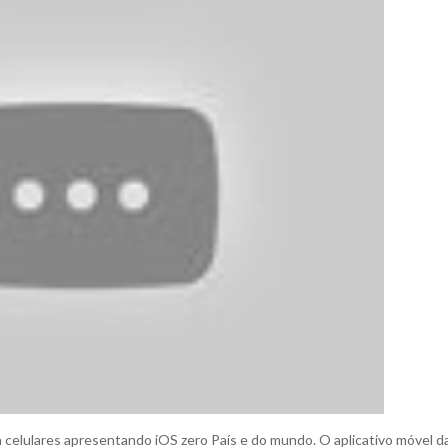
 celulares apresentando iOS zero País e do mundo. O aplicativo móvel d