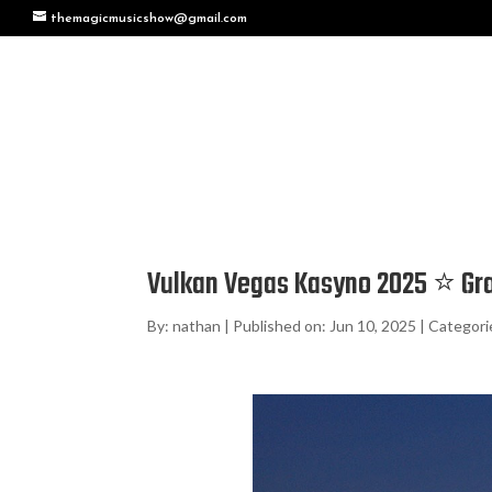
themagicmusicshow@gmail.com
Vulkan Vegas Kasyno 2025 ⭐️ Gr
By:
nathan
|
Published on: Jun 10, 2025
|
Categori