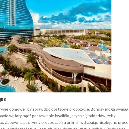
gas
witrynie domowej, by sprawdzić dostępne propozycje. Bonusy mogą wymag
anie wpłaty bądź postawienie kwalifikujących się zakładów, żeby
su. Zapewniając płynny proces zapisu online i wdrażając niezbędne proc
ejscu bezpieczeństwo i satysfakcję własnych użytkowników. Posiadając