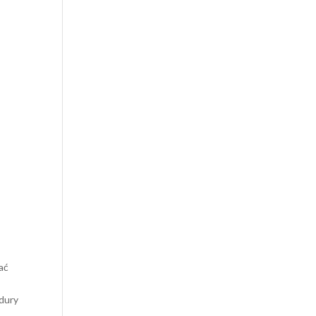
ać
edury