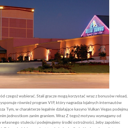
ód czegoż wybierać. Stali gracze mogą korzystać wraz z bonusów reload,
dysponuje również program VIP, który nagradza lojalnych internautów
oza Tym, w charakterze legalnie działające kasyno Vulkan Vegas podejm
eletnim jednostkom zanim graniem. Wraz Z tegoż motywu wymagamy od
asnego stuleciu i podejmujemy środki ostrożności, żeby zapobiec