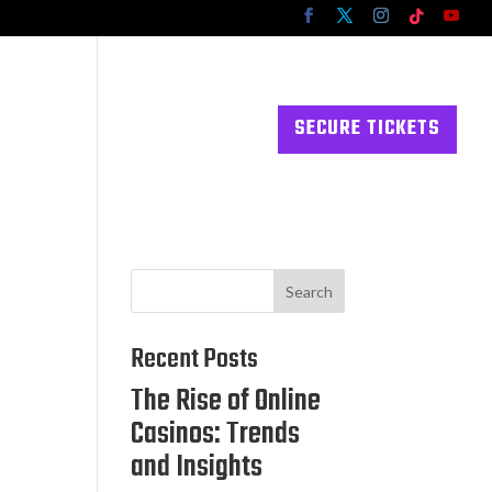
RESOURCES
CONTACT US
SECURE TICKETS
Search
Recent Posts
The Rise of Online
Casinos: Trends
and Insights