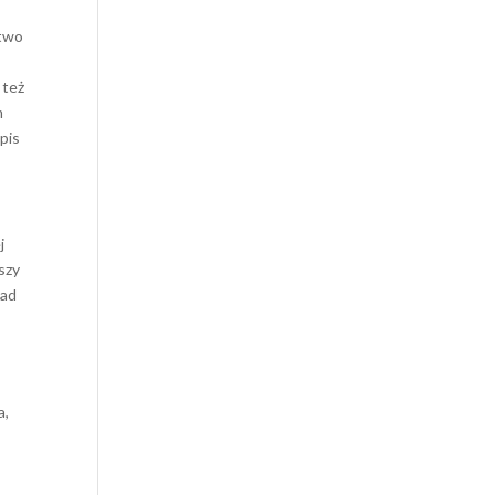
atwo
 też
m
pis
j
szy
ead
a,