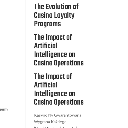
The Evolution of
Casino Loyalty
Programs
The Impact of
Artificial
Intelligence on
Casino Operations
The Impact of
Artificial
Intelligence on
Casino Operations
ujemy
Kasyno Nv Gwarantowana
Wygrana Każdego