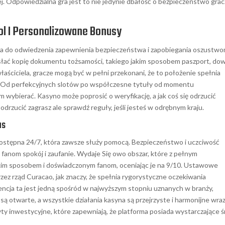
. Odpowiedzialna gra jest to nie jedynie dbałość o bezpieczeństwo grac
ol I Personalizowane Bonusy
a do odwiedzenia zapewnienia bezpieczeństwa i zapobiegania oszustwo
esłać kopię dokumentu tożsamości, takiego jakim sposobem paszport, do
właściciela, gracze mogą być w pełni przekonani, że to położenie spełnia
. Od perfekcyjnych slotów po współczesne tytuły od momentu
 wybierać. Kasyno może poprosić o weryfikację, a jak coś się odrzucić
drzucić zagrasz ale sprawdź reguły, jeśli jesteś w odrębnym kraju.
as
ostępna 24/7, która zawsze służy pomocą. Bezpieczeństwo i uczciwość
 fanom spokój i zaufanie. Wydaje Się owo obszar, które z pełnym
im sposobem i doświadczonym fanom, oceniając je na 9/10. Ustawowe
ez rząd Curacao, jak znaczy, że spełnia rygorystyczne oczekiwania
cencja ta jest jedną spośród w najwyższym stopniu uznanych w branży,
ą otwarte, a wszystkie działania kasyna są przejrzyste i harmonijne wraz
y inwestycyjne, które zapewniają, że platforma posiada wystarczające ś