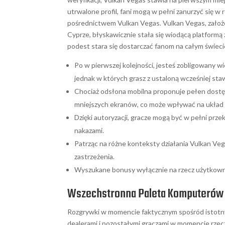
utrwalone profil, fani mogą w pełni zanurzyć się 
pośrednictwem Vulkan Vegas. Vulkan Vegas, założo
Cyprze, błyskawicznie stała się wiodącą platformą
podest stara się dostarczać fanom na całym świeci
Po w pierwszej kolejności, jesteś zobligowany w
jednak w których grasz z ustaloną wcześniej sta
Chociaż odsłona mobilna proponuje pełen dostęp
mniejszych ekranów, co może wpływać na układ
Dzięki autoryzacji, gracze mogą być w pełni prze
nakazami.
Patrząc na różne konteksty działania Vulkan V
zastrzeżenia.
Wyszukane bonusy wyłącznie na rzecz użytkownik
Wszechstronna Paleta Komputerów 
Rozgrywki w momencie faktycznym spośród istotnym
dealerami i pozostałymi graczami w momencie rzeczy